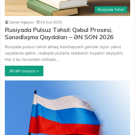
Rusiyada Təhsil
Sənan Ağayev
04 İyul 2025
Rusiyada Pulsuz Təhsil: Qəbul Prosesi,
Sənədləşmə Qaydaları – ƏN SON 2026
Rusiyada pulsuz təhsil almaq Azərbaycanlı gənclər üçün yalnız
xəyallarda qalmır, reallıqda yüzlərlə tələbənin həyatını dəyişdirir.
Hər il bu fürsətdən istifadə…
Ətraflı oxuyun »