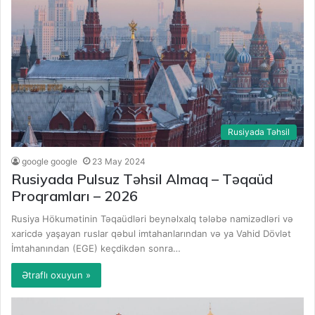
Rusiyada Təhsil
google google
23 May 2024
Rusiyada Pulsuz Təhsil Almaq – Təqaüd
Proqramları – 2026
Rusiya Hökumətinin Təqaüdləri beynəlxalq tələbə namizədləri və
xaricdə yaşayan ruslar qəbul imtahanlarından və ya Vahid Dövlət
İmtahanından (EGE) keçdikdən sonra…
Ətraflı oxuyun »