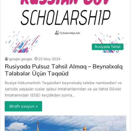
Rusiyada Təhsil
google google
23 May 2024
Rusiyada Pulsuz Təhsil Almaq – Beynəlxalq
Tələbələr Üçün Təqaüd
Rusiya Hökumətinin Təqaüdləri beynəlxalq tələbə namizədləri və
xaricdə yaşayan ruslar qəbul imtahanlarından və ya Vahid Dövlət
İmtahanından (EGE) keçdikdən sonra…
Ətraflı oxuyun »