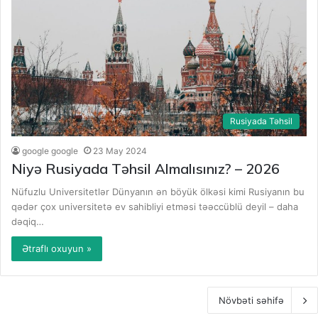
Rusiyada Təhsil
google google
23 May 2024
Niyə Rusiyada Təhsil Almalısınız? – 2026
Nüfuzlu Universitetlər Dünyanın ən böyük ölkəsi kimi Rusiyanın bu
qədər çox universitetə ​​ev sahibliyi etməsi təəccüblü deyil – daha
dəqiq…
Ətraflı oxuyun »
Növbəti səhifə