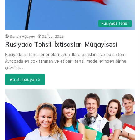
Rusiyada Təhsil
Sənan Ağayev
02 İyul 2025
Rusiyada Təhsil: İxtisaslar, Müqayisəsi
Rusiyada ali təhsil ənənələri uzun illərə əsaslanır və bu sistem
Avropada ən çox tanınan və etibarlı təhsil modellərindən birinə
çevrilib.…
Ətraflı oxuyun »