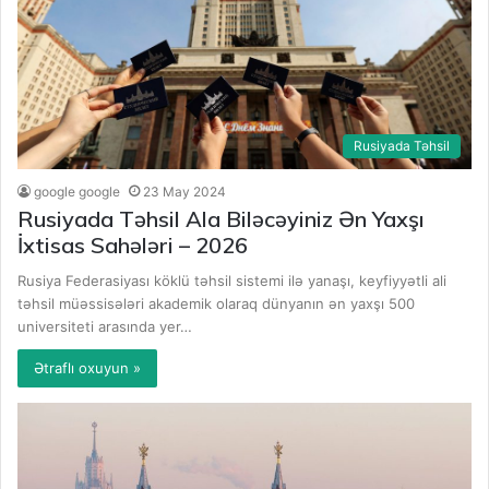
Rusiyada Təhsil
google google
23 May 2024
Rusiyada Təhsil Ala Biləcəyiniz Ən Yaxşı
İxtisas Sahələri – 2026
Rusiya Federasiyası köklü təhsil sistemi ilə yanaşı, keyfiyyətli ali
təhsil müəssisələri akademik olaraq dünyanın ən yaxşı 500
universiteti arasında yer…
Ətraflı oxuyun »