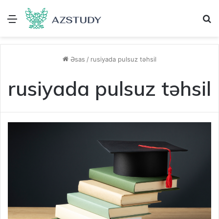
Menu
A
Əsas
/
rusiyada pulsuz təhsil
rusiyada pulsuz təhsil