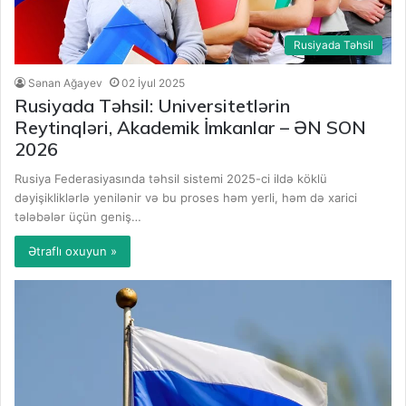
Rusiyada Təhsil
Sənan Ağayev
02 İyul 2025
Rusiyada Təhsil: Universitetlərin
Reytinqləri, Akademik İmkanlar – ƏN SON
2026
Rusiya Federasiyasında təhsil sistemi 2025-ci ildə köklü
dəyişikliklərlə yenilənir və bu proses həm yerli, həm də xarici
tələbələr üçün geniş…
Ətraflı oxuyun »