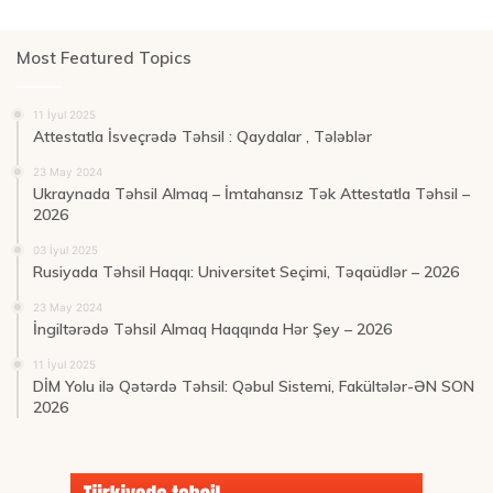
Most Featured Topics
11 İyul 2025
Attestatla İsveçrədə Təhsil : Qaydalar , Tələblər
23 May 2024
Ukraynada Təhsil Almaq – İmtahansız Tək Attestatla Təhsil –
2026
03 İyul 2025
Rusiyada Təhsil Haqqı: Universitet Seçimi, Təqaüdlər – 2026
23 May 2024
İngiltərədə Təhsil Almaq Haqqında Hər Şey – 2026
11 İyul 2025
DİM Yolu ilə Qətərdə Təhsil: Qəbul Sistemi, Fakültələr-ƏN SON
2026