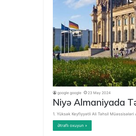
google google
23 May 2024
Niyə Almaniyada Təh
1. Yüksək Keyfiyyətli Ali Təhsil Müəssisələri
Ətraflı oxuyun »