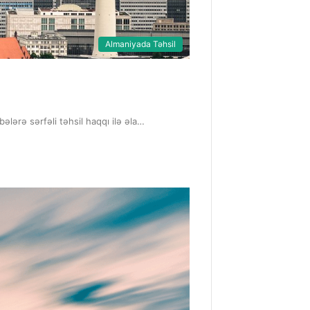
Almaniyada Təhsil
lərə sərfəli təhsil haqqı ilə əla…