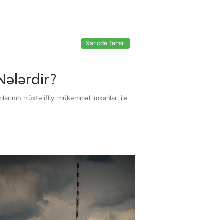
Xaricdə Təhsil
ələrdir?
larının müxtəlifliyi mükəmməl imkanları ilə