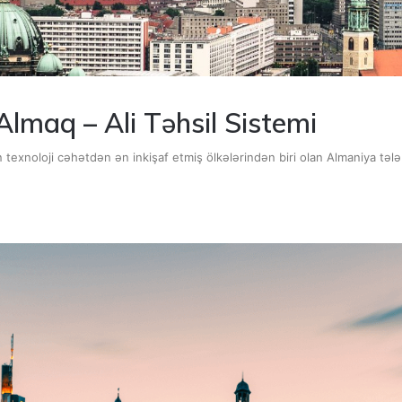
lmaq – Ali Təhsil Sistemi
xnoloji cəhətdən ən inkişaf etmiş ölkələrindən biri olan Almaniya tələbə