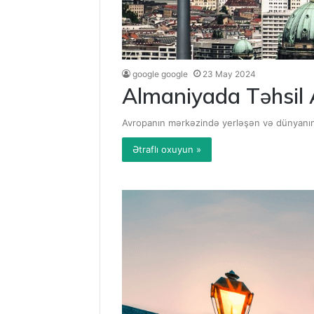
google google
23 May 2024
Almaniyada Təhsil A
Avropanın mərkəzində yerləşən və dünyanın te
Ətraflı oxuyun »