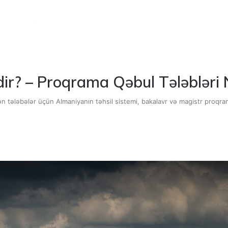
? – Proqrama Qəbul Tələbləri N
n tələbələr üçün Almaniyanın təhsil sistemi, bakalavr və magistr proqram