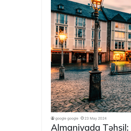
google google
23 May 2024
Almaniyada Təhsil: 