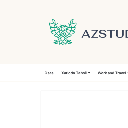
Əsas
Xaricdə Təhsil
Work and Travel