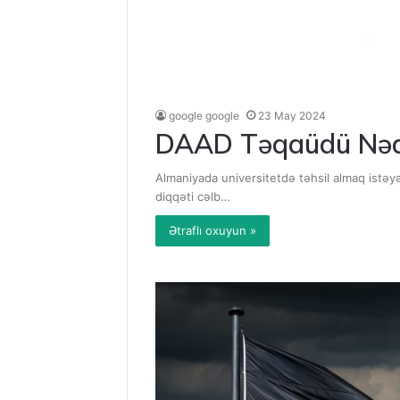
google google
23 May 2024
DAAD Təqaüdü Nədir
Almaniyada universitetdə təhsil almaq istəyə
diqqəti cəlb…
Ətraflı oxuyun »