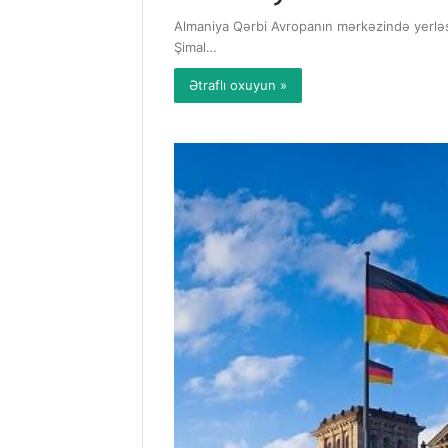
Almaniya Qərbi Avropanın mərkəzində yerləşən
Şimal…
Ətraflı oxuyun »