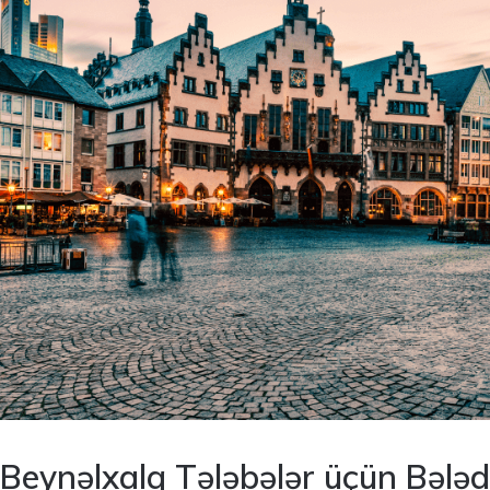
Beynəlxalq Tələbələr üçün Bələd