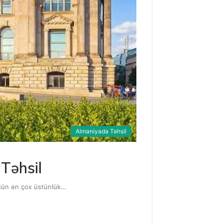
Almaniyada Təhsil
Təhsil
l üçün ən çox üstünlük…