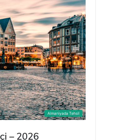
Almaniyada Təhsil
çi – 2026