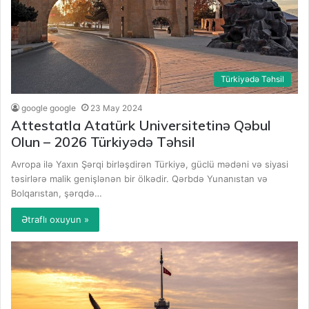
Türkiyədə Təhsil
google google
23 May 2024
Attestatla Atatürk Universitetinə Qəbul
Olun – 2026 Türkiyədə Təhsil
Avropa ilə Yaxın Şərqi birləşdirən Türkiyə, güclü mədəni və siyasi
təsirlərə malik genişlənən bir ölkədir. Qərbdə Yunanıstan və
Bolqarıstan, şərqdə…
Ətraflı oxuyun »