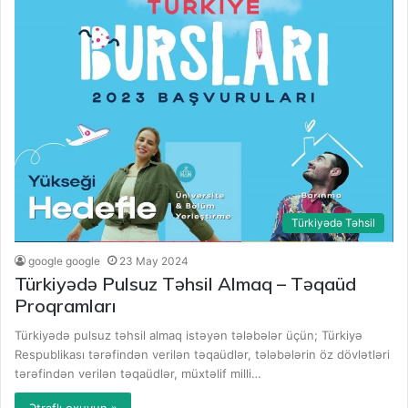
Türkiyədə Təhsil
google google
23 May 2024
Türkiyədə Pulsuz Təhsil Almaq – Təqaüd
Proqramları
Türkiyədə pulsuz təhsil almaq istəyən tələbələr üçün; Türkiyə
Respublikası tərəfindən verilən təqaüdlər, tələbələrin öz dövlətləri
tərəfindən verilən təqaüdlər, müxtəlif milli…
Ətraflı oxuyun »