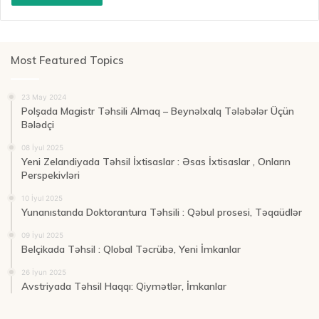
Most Featured Topics
23 May 2024
Polşada Magistr Təhsili Almaq – Beynəlxalq Tələbələr Üçün
Bələdçi
08 İyul 2025
Yeni Zelandiyada Təhsil İxtisaslar : Əsas İxtisaslar , Onların
Perspekivləri
10 İyul 2025
Yunanıstanda Doktorantura Təhsili : Qəbul prosesi, Təqaüdlər
09 İyul 2025
Belçikada Təhsil : Qlobal Təcrübə, Yeni İmkanlar
26 İyun 2025
Avstriyada Təhsil Haqqı: Qiymətlər, İmkanlar