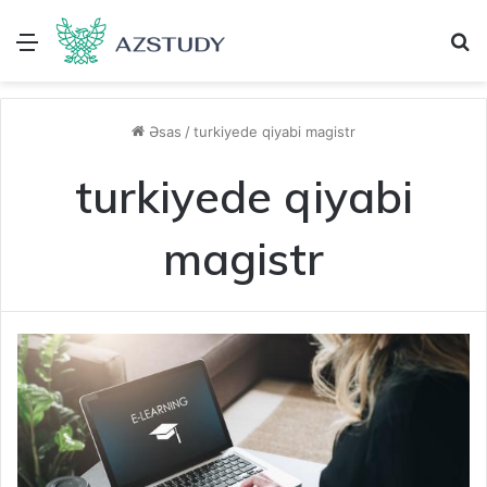
Menu
A
Əsas
/
turkiyede qiyabi magistr
turkiyede qiyabi
magistr