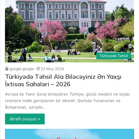
Türkiyədə Təhsil
google google
23 May 2024
Türkiyədə Təhsil Ala Biləcəyiniz Ən Yaxşı
İxtisas Sahələri – 2026
Avropa ilə Yaxın Şərqi birləşdirən Türkiyə, güclü mədəni və siyasi
təsirlərə malik genişlənən bir ölkədir. Qərbdə Yunanıstan və
Bolqarıstan, şərqdə…
Ətraflı oxuyun »