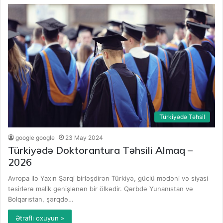
Türkiyədə Təhsil
google google
23 May 2024
Türkiyədə Doktorantura Təhsili Almaq –
2026
Avropa ilə Yaxın Şərqi birləşdirən Türkiyə, güclü mədəni və siyasi
təsirlərə malik genişlənən bir ölkədir. Qərbdə Yunanıstan və
Bolqarıstan, şərqdə…
Ətraflı oxuyun »