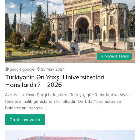
Türkiyədə Təhsil
google google
23 May 2024
Türkiyənin Ən Yaxşı Universitetləri
Hansılardır? – 2026
Avropa ilə Yaxın Şərqi birləşdirən Türkiyə, güclü mədəni və siyasi
təsirlərə malik genişlənən bir ölkədir. Qərbdə Yunanıstan və
Bolqarıstan, şərqdə…
Ətraflı oxuyun »