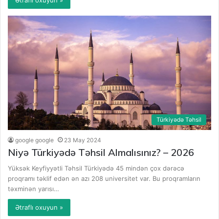
Türkiyədə Təhsil
google google
23 May 2024
Niyə Türkiyədə Təhsil Almalısınız? – 2026
Yüksək Keyfiyyətli Təhsil Türkiyədə 45 mindən çox dərəcə
proqramı təklif edən ən azı 208 universitet var. Bu proqramların
təxminən yarısı…
Ətraflı oxuyun »