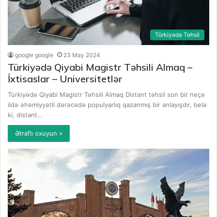
Türkiyədə Təhsil
google google
23 May 2024
Türkiyədə Qiyabi Magistr Təhsili Almaq –
İxtisaslar – Universitetlər
Türkiyədə Qiyabi Magistr Təhsili Almaq Distant təhsil son bir neçə
ildə əhəmiyyətli dərəcədə populyarlıq qazanmış bir anlayışdır, belə
ki, distant…
Ətraflı oxuyun »