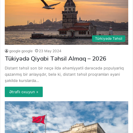
Türkiyədə Təhsil
google google
23 May 2024
Tükiyədə Qiyabi Təhsil Almaq – 2026
Distant təhsil son bir neçə ildə əhəmiyyətli dərəcədə populyarlıq
qazanmış bir anlayışdır, belə ki, distant təhsil proqramları əyani
şəkildə kurslarda…
Ətraflı oxuyun »