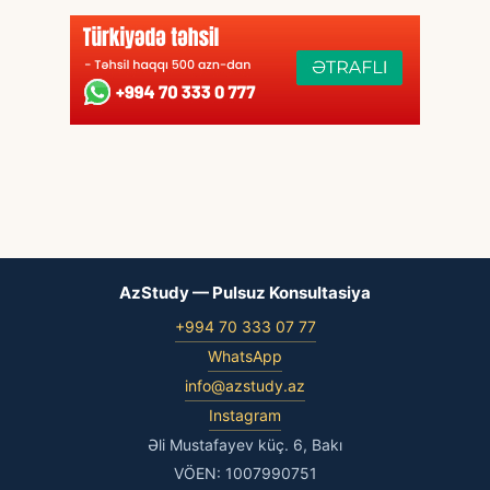
AzStudy — Pulsuz Konsultasiya
+994 70 333 07 77
WhatsApp
info@azstudy.az
Instagram
Əli Mustafayev küç. 6, Bakı
VÖEN: 1007990751