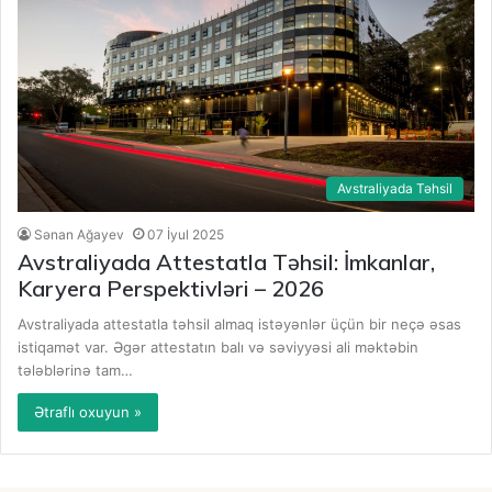
Avstraliyada Təhsil
Sənan Ağayev
07 İyul 2025
Avstraliyada Attestatla Təhsil: İmkanlar,
Karyera Perspektivləri – 2026
Avstraliyada attestatla təhsil almaq istəyənlər üçün bir neçə əsas
istiqamət var. Əgər attestatın balı və səviyyəsi ali məktəbin
tələblərinə tam…
Ətraflı oxuyun »