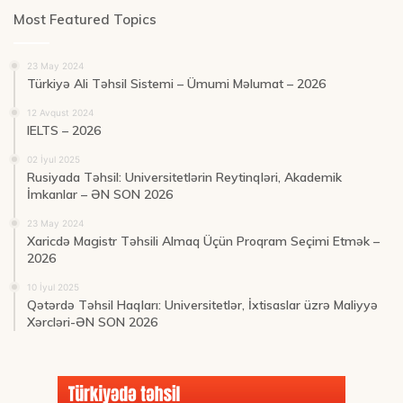
Most Featured Topics
23 May 2024
Türkiyə Ali Təhsil Sistemi – Ümumi Məlumat – 2026
12 Avqust 2024
IELTS – 2026
02 İyul 2025
Rusiyada Təhsil: Universitetlərin Reytinqləri, Akademik
İmkanlar – ƏN SON 2026
23 May 2024
Xaricdə Magistr Təhsili Almaq Üçün Proqram Seçimi Etmək –
2026
10 İyul 2025
Qətərdə Təhsil Haqları: Universitetlər, İxtisaslar üzrə Maliyyə
Xərcləri-ƏN SON 2026