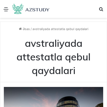
Menu
A
Əsas
/
avstraliyada attestatla qebul qaydalari
avstraliyada
attestatla qebul
qaydalari