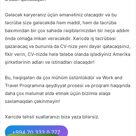
Gələcək karyeranız üçün əmanətiniz olacaqdır və bu
təcrübə sizə gələcəkdə həm maddi, həm də təcrübə
baxımından bir çox sahədə rəqiblərinizdən bir neçə addım
öndə olmağa imkan verəcəkdir. Xaricdə iş təcrübəsi
qazanacaq və bununla da CV-nizə yeni dəyər qatacaqsınız,
fikir verin, CV-nizdə hələ tələbə olanda işlədiyiniz Amerika
şirkətlərinin adları və istinadları olacaqdır!
Bu, həqiqətən də çox mühüm üstünlükdür və Work and
Travel Proqramına qeydiyyat prosesi və proqram haqqında
daha çox məlumat əldə etmək üçün bizimlə əlaqə
saxlamaqdan çəkinməyin!
Xaricdə təhsil suallaranızı bizə yaza bilərsiz.
+994 70 333 0 777