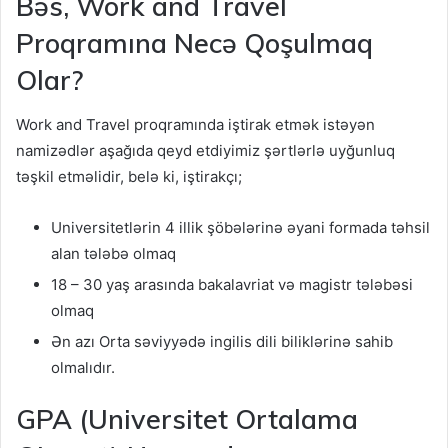
Bəs, Work and Travel
Proqramına Necə Qoşulmaq
Olar?
Work and Travel proqramında iştirak etmək istəyən
namizədlər aşağıda qeyd etdiyimiz şərtlərlə uyğunluq
təşkil etməlidir, belə ki, iştirakçı;
Universitetlərin 4 illik şöbələrinə əyani formada təhsil
alan tələbə olmaq
18 – 30 yaş arasında bakalavriat və magistr tələbəsi
olmaq
Ən azı Orta səviyyədə ingilis dili biliklərinə sahib
olmalıdır.
GPA (Universitet Ortalama