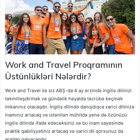
Work and Travel Proqramının
Üstünlükləri Nələrdir?
Work and Travel ilə siz ABŞ-da 4 ay ərzində ingilis dilinizi
təkmilləşdirmək və gündəlik həyatda təcrübə keçmək
imkanınız olacaqdır. İngilis dilində danışdıqca xarici dilinizə
inamınız artacaq və istənilən mühitdə yenə də özünüzü
ingilis dilində ifadə edəcəksiniz və bu inam sayəsində
praktik qabiliyyətiniz artacaq və xarici dil qorxunuz da
aradan qalxacaqdır.