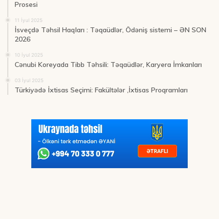
Prosesi
11 İyul 2025
İsveçdə Təhsil Haqları : Təqaüdlər, Ödəniş sistemi – ƏN SON
2026
10 İyul 2025
Cənubi Koreyada Tibb Təhsili: Təqaüdlər, Karyera İmkanları
03 İyul 2025
Türkiyədə İxtisas Seçimi: Fakültələr ,İxtisas Proqramları