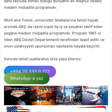
dəfə təcrübə etməli olduğu dünyanın ən məşhur tələbə
mədəni mübadilə proqramıdır.
Work and Travel, universitet tələbələrinə təhsil həyatı
ərzində ABŞ-da rəsmi icazə ilə iş və səyahət təklif edən
yeganə mədəni mübadilə proqramıdır. Proqram 1961-ci
ildən ABŞ Dövlət Departementi tərəfindən təşkil edilir və
onun səlahiyyətli sponsorları vasitəsilə həyata keçirilir.
Xaricdə təhsil suallaranızı bizə yaza bilərsiz.
+994 70 333 0 777
WhatsApp-a yaz