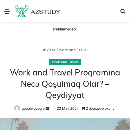
Menu
A
[reklamvideo]
Əsas
/
Work and Travel
Work and Travel
Work and Travel Proqramına
Necə Qoşulmaq Olar? –
Qeydiyyat
Send
google google
23 May 2024
2 dəqiqəyə oxunur
an
email