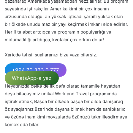
qazanaraq Amerikada yaşamaqdan həzz alırlar. Bu proqram
sayəsində iştirakçılar Amerika kimi bir çox insanın
arzusunda olduğu, ən yüksək iqtisadi şəraiti yüksək olan
bir ölkədə unudulmaz bir yayı keçirmək imkanı əldə edirlər.
Hər il tələbat artdıqca və proqramın populyarlığı və
məlumatlılığı artdıqca, kvotalar çox erkən dolur!
Xaricdə təhsil suallaranızı bizə yaza bilərsiz.
+994 70 333 0 777
WhatsApp-a yaz
Həyatınızda bəlkə də ilk dəfə olaraq tamamilə həyatdan
deyə biləcəyimiz unikal Work and Travel proqramında
iştirak etmək; Başqa bir ölkədə başqa bir dildə danışaraq
öz ayaqlarınız üzərində dayana bilmək həm də sahibkarlıq
və özünə inam kimi mövzularda özünüzü təkmilləşdirməyə
kömək edə bilər.