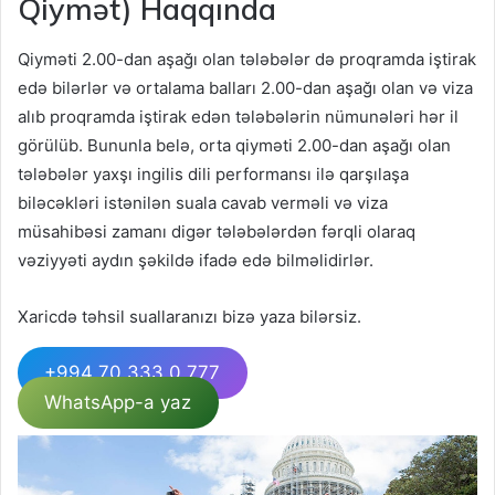
Qiymət) Haqqında
Qiyməti 2.00-dan aşağı olan tələbələr də proqramda iştirak
edə bilərlər və ortalama balları 2.00-dan aşağı olan və viza
alıb proqramda iştirak edən tələbələrin nümunələri hər il
görülüb. Bununla belə, orta qiyməti 2.00-dan aşağı olan
tələbələr yaxşı ingilis dili performansı ilə qarşılaşa
biləcəkləri istənilən suala cavab verməli və viza
müsahibəsi zamanı digər tələbələrdən fərqli olaraq
vəziyyəti aydın şəkildə ifadə edə bilməlidirlər.
Xaricdə təhsil suallaranızı bizə yaza bilərsiz.
+994 70 333 0 777
WhatsApp-a yaz