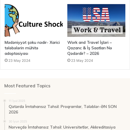
Mədəniyyət şoku nədir- Xarici
Work and Travel İşləri –
tələbələrin mühitə
Qazanc & İş Saatları Nə
adoptasiyası
Qədərdir? – 2026
23 May 2024
23 May 2024
Most Featured Topics
11 İyul 2025
Qətərdə İmtahansız Təhsil: Proqramlar, Tələblər-ƏN SON
2026
30 İyun 2025
Norveçdə İmtahansız Təhsil: Universitetlər, Akkreditasiya