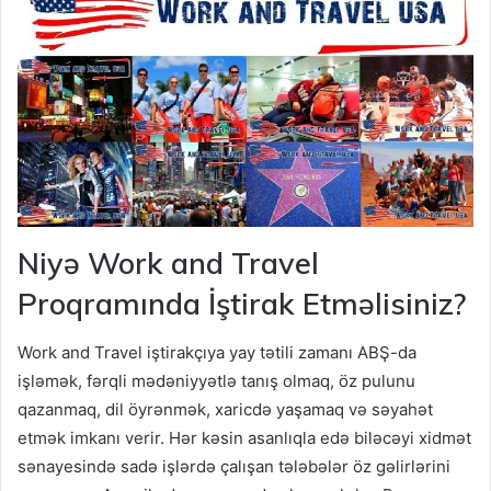
Niyə Work and Travel
Proqramında İştirak Etməlisiniz?
Work and Travel iştirakçıya yay tətili zamanı ABŞ-da
işləmək, fərqli mədəniyyətlə tanış olmaq, öz pulunu
qazanmaq, dil öyrənmək, xaricdə yaşamaq və səyahət
etmək imkanı verir. Hər kəsin asanlıqla edə biləcəyi xidmət
sənayesində sadə işlərdə çalışan tələbələr öz gəlirlərini