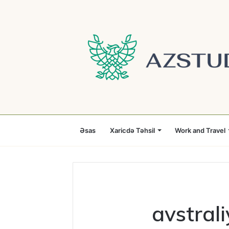
Əsas
Xaricdə Təhsil
Work and Travel
avstrali