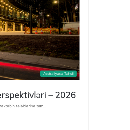
Avstraliyada Təhsil
rspektivləri – 2026
i məktəbin tələblərinə tam…