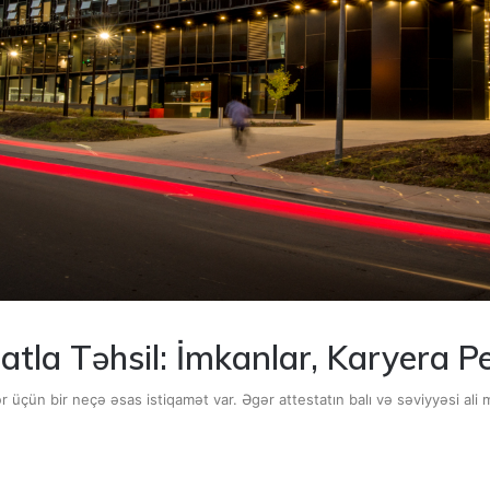
atla Təhsil: İmkanlar, Karyera Pe
ər üçün bir neçə əsas istiqamət var. Əgər attestatın balı və səviyyəsi al