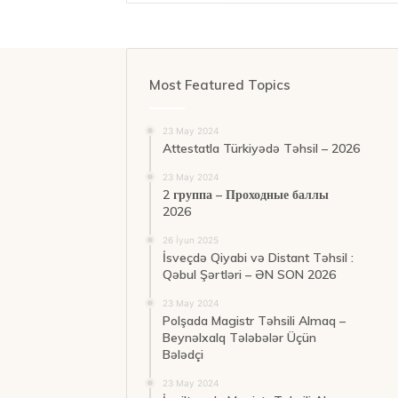
Most Featured Topics
23 May 2024
Attestatla Türkiyədə Təhsil – 2026
23 May 2024
2 группа – Проходные баллы
2026
26 İyun 2025
İsveçdə Qiyabi və Distant Təhsil :
Qəbul Şərtləri – ƏN SON 2026
23 May 2024
Polşada Magistr Təhsili Almaq –
Beynəlxalq Tələbələr Üçün
Bələdçi
23 May 2024