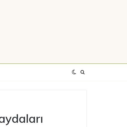
Switch
Axtar
skin
qaydaları