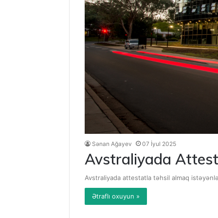
Sənan Ağayev
07 İyul 2025
Avstraliyada Attest
Avstraliyada attestatla təhsil almaq istəyənl
Ətraflı oxuyun »