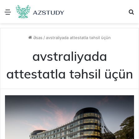
Menu
A
Əsas
/
avstraliyada attestatla təhsil üçün
avstraliyada
attestatla təhsil üçün