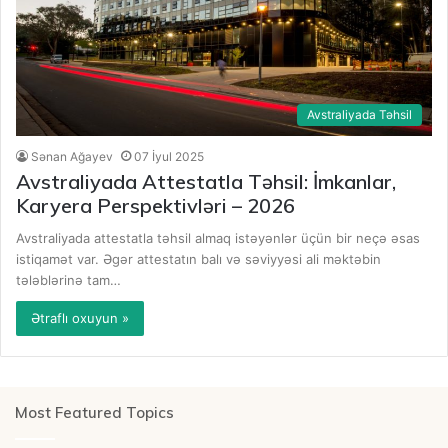
Avstraliyada Təhsil
Sənan Ağayev
07 İyul 2025
Avstraliyada Attestatla Təhsil: İmkanlar,
Karyera Perspektivləri – 2026
Avstraliyada attestatla təhsil almaq istəyənlər üçün bir neçə əsas
istiqamət var. Əgər attestatın balı və səviyyəsi ali məktəbin
tələblərinə tam…
Ətraflı oxuyun »
Most Featured Topics