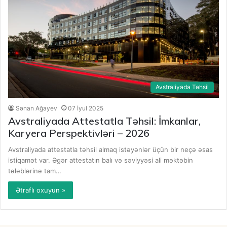
Avstraliyada Təhsil
Sənan Ağayev
07 İyul 2025
Avstraliyada Attestatla Təhsil: İmkanlar,
Karyera Perspektivləri – 2026
Avstraliyada attestatla təhsil almaq istəyənlər üçün bir neçə əsas
istiqamət var. Əgər attestatın balı və səviyyəsi ali məktəbin
tələblərinə tam…
Ətraflı oxuyun »