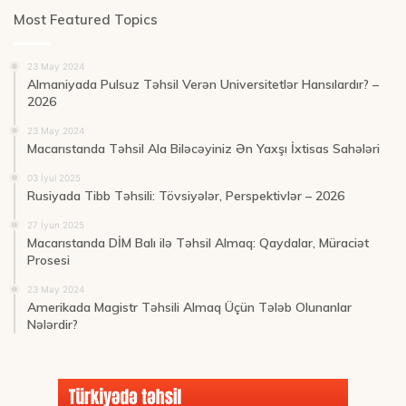
Most Featured Topics
23 May 2024
Almaniyada Pulsuz Təhsil Verən Universitetlər Hansılardır? –
2026
23 May 2024
Macarıstanda Təhsil Ala Biləcəyiniz Ən Yaxşı İxtisas Sahələri
03 İyul 2025
Rusiyada Tibb Təhsili: Tövsiyələr, Perspektivlər – 2026
27 İyun 2025
Macarıstanda DİM Balı ilə Təhsil Almaq: Qaydalar, Müraciət
Prosesi
23 May 2024
Amerikada Magistr Təhsili Almaq Üçün Tələb Olunanlar
Nələrdir?