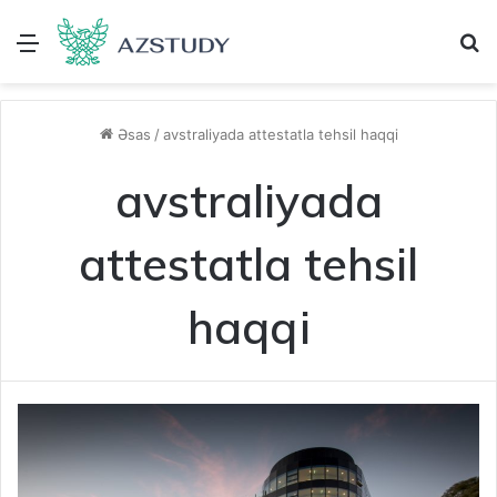
Menu
A
Əsas
/
avstraliyada attestatla tehsil haqqi
avstraliyada
attestatla tehsil
haqqi