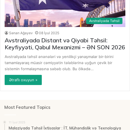
Avstraliyada Təhsil
Sənan Ağayev
08 İyul 2025
Avstraliyada Distant və Qiyabi Təhsil:
Keyfiyyəti, Qəbul Mexanizmi – ƏN SON 2026
Avstraliyada təhsil ənənələri və yenilikçi yanaşmalar bir-birini
tamamlayaraq müasir cəmiyyətin tələblərinə uyğun çevik bir
sistemin formalaşmasına səbəb olub. Bu ölkədə…
Ətraflı oxuyun »
Most Featured Topics
11 İyul 2025
Malaziyada Təhsil İxtisaslar : İT, Mühəndislik və Texnologiya