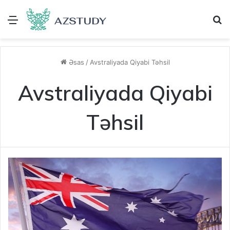
Menu
A
Əsas
/
Avstraliyada Qiyabi Təhsil
Avstraliyada Qiyabi
Təhsil