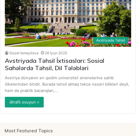
Avstriyada Təhsil
Gozel Ismayilova
26 İyun 2025
Avstriyada Təhsil İxtisasları: Sosial
Sahələrdə Təhsil, Dil Tələbləri
Avstriya dünyanın ən qədim universitet ənənələrinə sahib
ölkələrindən biridir. Burada təhsil almaq təkcə nəzəri bilikləri deyil,
həm də praktik bacarıqları,…
Ətraflı oxuyun »
Most Featured Topics