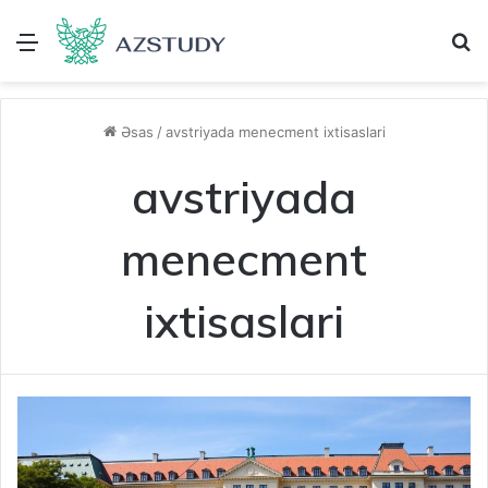
Menu
A
Əsas
/
avstriyada menecment ixtisaslari
avstriyada
menecment
ixtisaslari