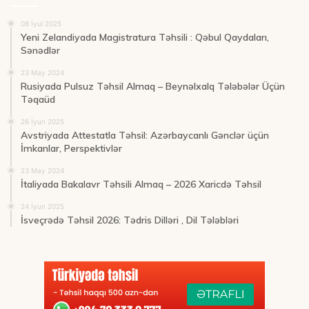
08 İyul 2025
Yeni Zelandiyada Magistratura Təhsili : Qəbul Qaydaları,
Sənədlər
23 May 2024
Rusiyada Pulsuz Təhsil Almaq – Beynəlxalq Tələbələr Üçün
Təqaüd
26 İyun 2025
Avstriyada Attestatla Təhsil: Azərbaycanlı Gənclər üçün
İmkanlar, Perspektivlər
23 May 2024
İtaliyada Bakalavr Təhsili Almaq – 2026 Xaricdə Təhsil
24 İyun 2025
İsveçrədə Təhsil 2026: Tədris Dilləri , Dil Tələbləri