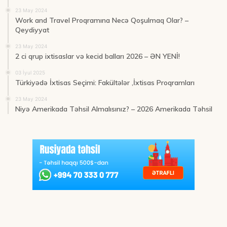
23 May 2024
Work and Travel Proqramına Necə Qoşulmaq Olar? –
Qeydiyyat
23 May 2024
2 ci qrup ixtisaslar və kecid balları 2026 – ƏN YENİ!
03 İyul 2025
Türkiyədə İxtisas Seçimi: Fakültələr ,İxtisas Proqramları
23 May 2024
Niyə Amerikada Təhsil Almalısınız? – 2026 Amerikada Təhsil