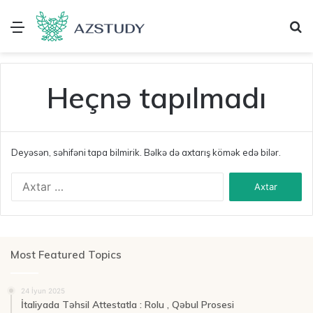
Menu
A
Heçnə tapılmadı
Deyəsən, səhifəni tapa bilmirik. Bəlkə də axtarış kömək edə bilər.
A
x
t
a
r
ı
Most Featured Topics
ş
:
24 İyun 2025
İtaliyada Təhsil Attestatla : Rolu , Qəbul Prosesi