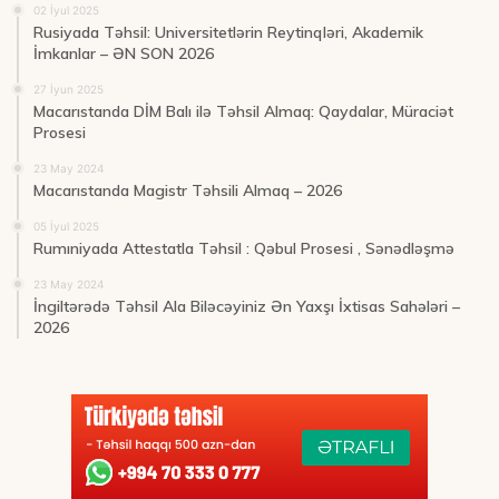
02 İyul 2025
Rusiyada Təhsil: Universitetlərin Reytinqləri, Akademik
İmkanlar – ƏN SON 2026
27 İyun 2025
Macarıstanda DİM Balı ilə Təhsil Almaq: Qaydalar, Müraciət
Prosesi
23 May 2024
Macarıstanda Magistr Təhsili Almaq – 2026
05 İyul 2025
Rumıniyada Attestatla Təhsil : Qəbul Prosesi , Sənədləşmə
23 May 2024
İngiltərədə Təhsil Ala Biləcəyiniz Ən Yaxşı İxtisas Sahələri –
2026