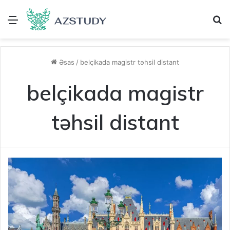
Menu
A
Əsas
/
belçikada magistr təhsil distant
belçikada magistr
təhsil distant