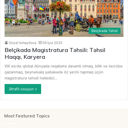
Belçikada Təhsil
Gozel Ismayilova
09 İyul 2025
Belçikada Magistratura Təhsili: Təhsil
Haqqı, Karyera
XXI əsrdə qlobal dünyada rəqabətə davamlı olmaq, bilik və təcrübə
qazanmaq, beynəlxalq şəbəkədə öz yerini tapmaq üçün
magistratura təhsili həlledici…
Ətraflı oxuyun »
Most Featured Topics