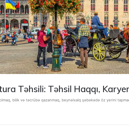
ura Təhsili: Təhsil Haqqı, Karye
olmaq, bilik və təcrübə qazanmaq, beynəlxalq şəbəkədə öz yerini tapmaq 