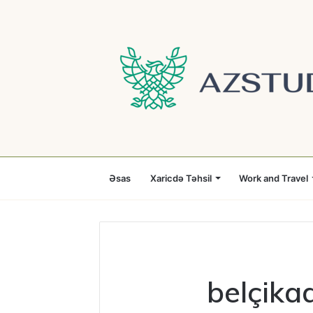
Əsas
Xaricdə Təhsil
Work and Travel
belçika