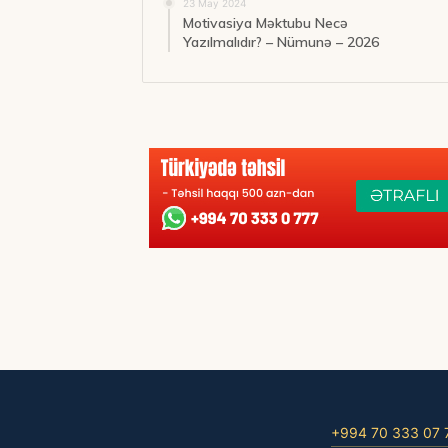
23 May 2024
Motivasiya Məktubu Necə
Yazılmalıdır? – Nümunə – 2026
+994 70 333 07 