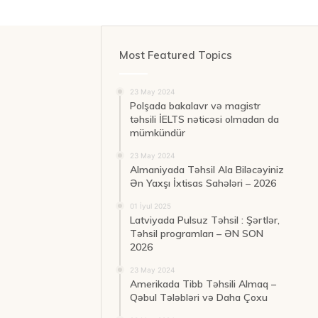
Most Featured Topics
23 May 2024
Polşada bakalavr və magistr
təhsili İELTS nəticəsi olmadan da
mümkündür
23 May 2024
Almaniyada Təhsil Ala Biləcəyiniz
Ən Yaxşı İxtisas Sahələri – 2026
01 İyul 2025
Latviyada Pulsuz Təhsil : Şərtlər,
Təhsil programları – ƏN SON
2026
23 May 2024
Amerikada Tibb Təhsili Almaq –
Qəbul Tələbləri və Daha Çoxu