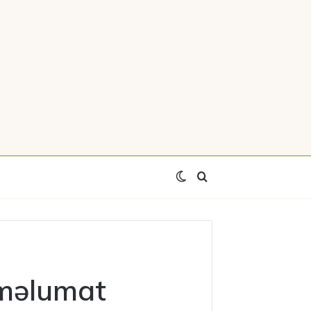
Switch
Axtar
skin
 məlumat