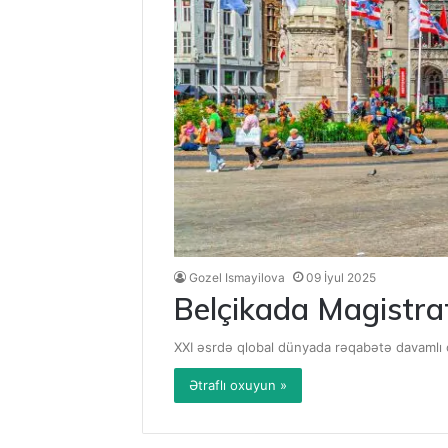
Gozel Ismayilova
09 İyul 2025
Belçikada Magistrat
XXI əsrdə qlobal dünyada rəqabətə davamlı 
Ətraflı oxuyun »