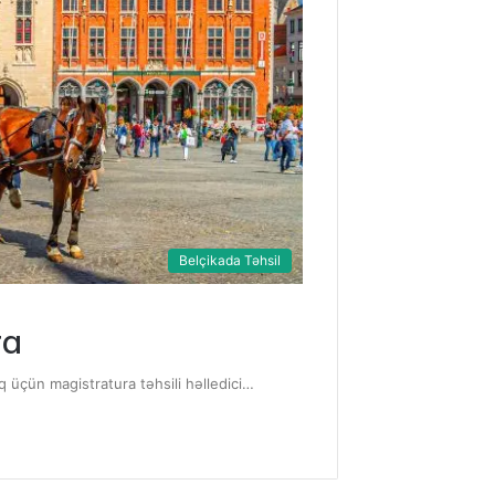
Belçikada Təhsil
ra
üçün magistratura təhsili həlledici…