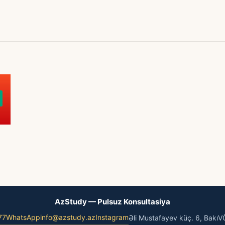
AzStudy — Pulsuz Konsultasiya
77
WhatsApp
info@azstudy.az
Instagram
Əli Mustafayev küç. 6, Bakı
V