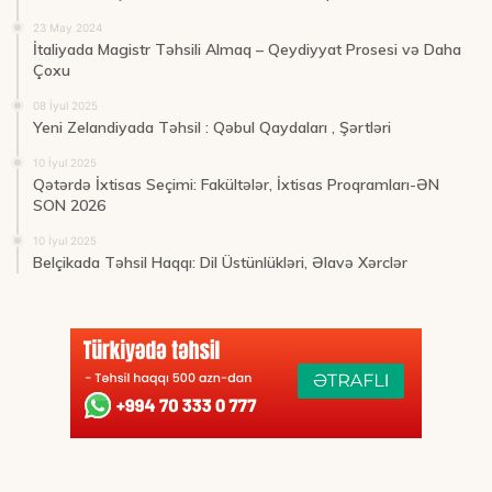
23 May 2024
İtaliyada Magistr Təhsili Almaq – Qeydiyyat Prosesi və Daha
Çoxu
08 İyul 2025
Yeni Zelandiyada Təhsil : Qəbul Qaydaları , Şərtləri
10 İyul 2025
Qətərdə İxtisas Seçimi: Fakültələr, İxtisas Proqramları-ƏN
SON 2026
10 İyul 2025
Belçikada Təhsil Haqqı: Dil Üstünlükləri, Əlavə Xərclər