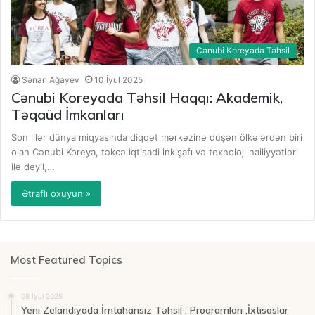
Cənubi Koreyada Təhsil
Sənan Ağayev
10 İyul 2025
Cənubi Koreyada Təhsil Haqqı: Akademik,
Təqaüd İmkanları
Son illər dünya miqyasında diqqət mərkəzinə düşən ölkələrdən biri
olan Cənubi Koreya, təkcə iqtisadi inkişafı və texnoloji nailiyyətləri
ilə deyil,…
Ətraflı oxuyun »
Most Featured Topics
08 İyul 2025
Yeni Zelandiyada İmtahansız Təhsil : Proqramları ,İxtisaslar