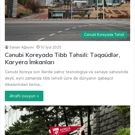
Cənubi Koreyada Təhsil
Sənan Ağayev
10 İyul 2025
Cənubi Koreyada Tibb Təhsili: Təqaüdlər,
Karyera İmkanları
Cənubi Koreya son illərdə yalnız texnologiya və sənaye sahəsində
deyil, eyni zamanda tibb təhsili üzrə də dünyanın qabaqcıl
ölkələrindən birinə…
Ətraflı oxuyun »