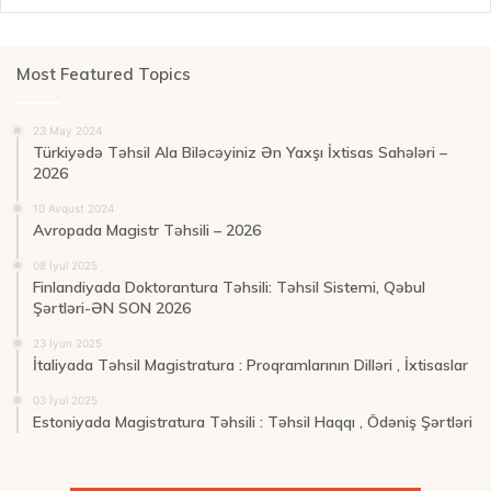
Most Featured Topics
23 May 2024
Türkiyədə Təhsil Ala Biləcəyiniz Ən Yaxşı İxtisas Sahələri –
2026
10 Avqust 2024
Avropada Magistr Təhsili – 2026
08 İyul 2025
Finlandiyada Doktorantura Təhsili: Təhsil Sistemi, Qəbul
Şərtləri-ƏN SON 2026
23 İyun 2025
İtaliyada Təhsil Magistratura : Proqramlarının Dilləri , İxtisaslar
03 İyul 2025
Estoniyada Magistratura Təhsili : Təhsil Haqqı , Ödəniş Şərtləri