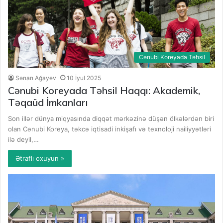
Cənubi Koreyada Təhsil
Sənan Ağayev
10 İyul 2025
Cənubi Koreyada Təhsil Haqqı: Akademik,
Təqaüd İmkanları
Son illər dünya miqyasında diqqət mərkəzinə düşən ölkələrdən biri
olan Cənubi Koreya, təkcə iqtisadi inkişafı və texnoloji nailiyyətləri
ilə deyil,…
Ətraflı oxuyun »