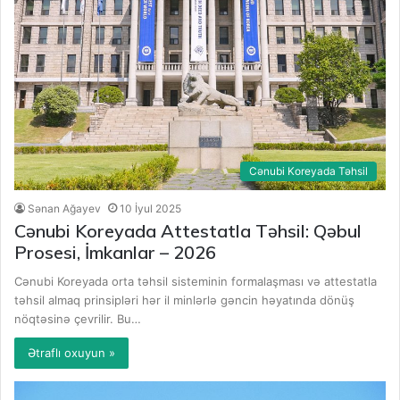
Cənubi Koreyada Təhsil
Sənan Ağayev
10 İyul 2025
Cənubi Koreyada Attestatla Təhsil: Qəbul
Prosesi, İmkanlar – 2026
Cənubi Koreyada orta təhsil sisteminin formalaşması və attestatla
təhsil almaq prinsipləri hər il minlərlə gəncin həyatında dönüş
nöqtəsinə çevrilir. Bu…
Ətraflı oxuyun »