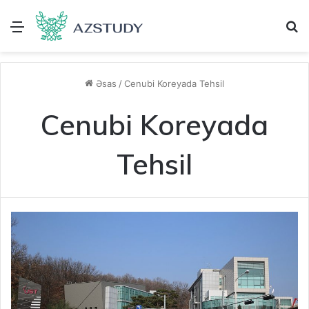
Menu
A
Əsas
/
Cenubi Koreyada Tehsil
Cenubi Koreyada
Tehsil