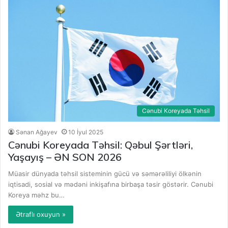
Cənubi Koreyada Təhsil
Sənan Ağayev
10 İyul 2025
Cənubi Koreyada Təhsil: Qəbul Şərtləri,
Yaşayış – ƏN SON 2026
Müasir dünyada təhsil sisteminin gücü və səmərəliliyi ölkənin
iqtisadi, sosial və mədəni inkişafına birbaşa təsir göstərir. Cənubi
Koreya məhz bu…
Ətraflı oxuyun »