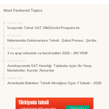
Most Featured Topics
26 İyun 2025
İsveçrədə Təhsil: SAT, DIM,Dövlət Proqramı ilə
07 İyul 2025
Niderlandda Doktorantura Təhsili : Qəbul Prosesi , Şərtlər
23 May 2024
3 cu qrup ixtisaslar və kecid balları 2026 – ƏN YENİ!
13 Avqust 2024
Azərbaycanda SAT Hazırlığı: Tələbələr üçün Ən Yaxşı
Məsləhətlər, Kurslar ,Resurslar
23 May 2024
Amerikada Bakalavr Təhsili Almağınız Üçün 7 Səbəb – 2026