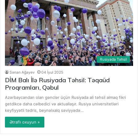
Rusiyada Təhsil
Sənan Ağayev
04 İyul 2025
DİM Balı İlə Rusiyada Təhsil: Təqaüd
Proqramları, Qəbul
Azərbaycandan olan gənclər üçün Rusiyada ali təhsil almaq fikri
getdikcə daha cəlbedici və aktuallaşır. Rusiya universitetləri
keyfiyyətli tədris, beynəlxalq səviyyədə…
Ətraflı oxuyun »