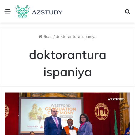
Menu
A
Əsas
/
doktorantura ispaniya
doktorantura
ispaniya