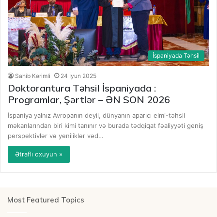
İspaniyada Təhsil
Sahib Kərimli
24 İyun 2025
Doktorantura Təhsil İspaniyada :
Programlar, Şərtlər – ƏN SON 2026
İspaniya yalnız Avropanın deyil, dünyanın aparıcı elmi-təhsil
məkanlarından biri kimi tanınır və burada tədqiqat fəaliyyəti geniş
perspektivlər və yeniliklər vəd…
Ətraflı oxuyun »
Most Featured Topics