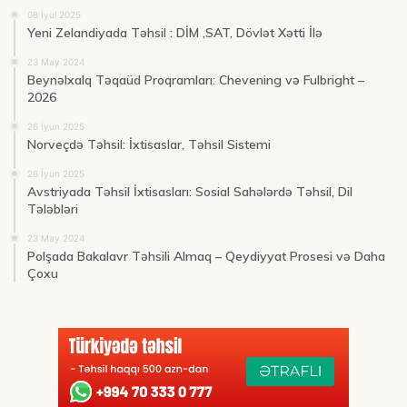
08 İyul 2025
Yeni Zelandiyada Təhsil : DİM ,SAT, Dövlət Xətti İlə
23 May 2024
Beynəlxalq Təqaüd Proqramları: Chevening və Fulbright –
2026
26 İyun 2025
Norveçdə Təhsil: İxtisaslar, Təhsil Sistemi
26 İyun 2025
Avstriyada Təhsil İxtisasları: Sosial Sahələrdə Təhsil, Dil
Tələbləri
23 May 2024
Polşada Bakalavr Təhsili Almaq – Qeydiyyat Prosesi və Daha
Çoxu