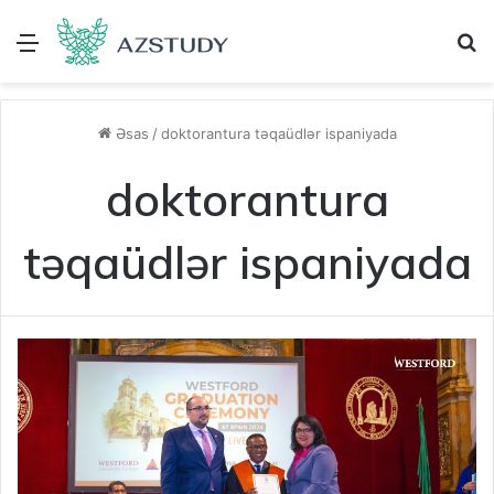
Menu
A
Əsas
/
doktorantura təqaüdlər ispaniyada
doktorantura
təqaüdlər ispaniyada