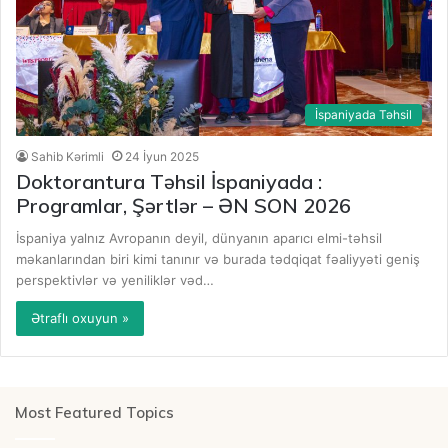
İspaniyada Təhsil
Sahib Kərimli
24 İyun 2025
Doktorantura Təhsil İspaniyada :
Programlar, Şərtlər – ƏN SON 2026
İspaniya yalnız Avropanın deyil, dünyanın aparıcı elmi-təhsil
məkanlarından biri kimi tanınır və burada tədqiqat fəaliyyəti geniş
perspektivlər və yeniliklər vəd…
Ətraflı oxuyun »
Most Featured Topics