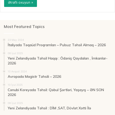
Ətraflı oxuyun »
Most Featured Topics
23 May 2024
İtaliyada Təqaüd Proqramları – Pulsuz Təhsil Almaq – 2026
08 İyul 2025
Yeni Zelandiyada Təhsil Haqqı : Ödəniş Qaydaları , İmkanlar-
2026
10 Avqust 2024
Avropada Magistr Təhsili – 2026
10 İyul 2025
Cənubi Koreyada Təhsil: Qəbul Şərtləri, Yaşayış – ƏN SON
2026
08 İyul 2025
Yeni Zelandiyada Təhsil : DİM ,SAT, Dövlət Xətti İlə