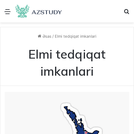
Menu
A
Əsas
/
Elmi tedqiqat imkanlari
Elmi tedqiqat
imkanlari