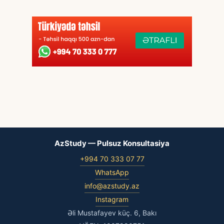
AzStudy — Pulsuz Konsultasiya
+994 70 333 07 77
WhatsApp
info@azstudy.az
Instagram
Əli Mustafayev küç. 6, Bakı