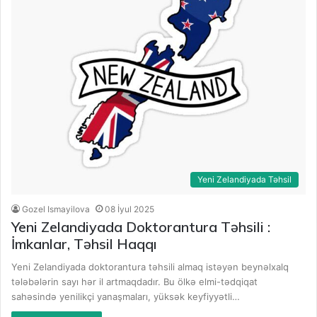
Yeni Zelandiyada Təhsil
Gozel Ismayilova
08 İyul 2025
Yeni Zelandiyada Doktorantura Təhsili :
İmkanlar, Təhsil Haqqı
Yeni Zelandiyada doktorantura təhsili almaq istəyən beynəlxalq
tələbələrin sayı hər il artmaqdadır. Bu ölkə elmi-tədqiqat
sahəsində yenilikçi yanaşmaları, yüksək keyfiyyətli…