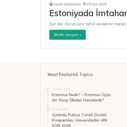
Gozel Ismayilova
03 İyul 2025
Estoniyada İmtahansı
Son illər dünya üzrə təhsil alıcılarının mara
Ətraflı oxuyun »
Most Featured Topics
23 May 2024
Erasmus Nədir? – Erasmus Üçün
Ən Yaxşı Ölkələr Hansılardır?
11 İyul 2025
Qətərdə Pulsuz Təhsil: Dövlət
Proqramları, Universitetlər-ƏN
SON 2026