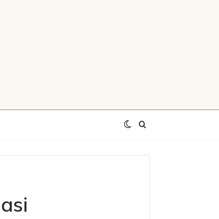
Switch
Axtar
skin
asi