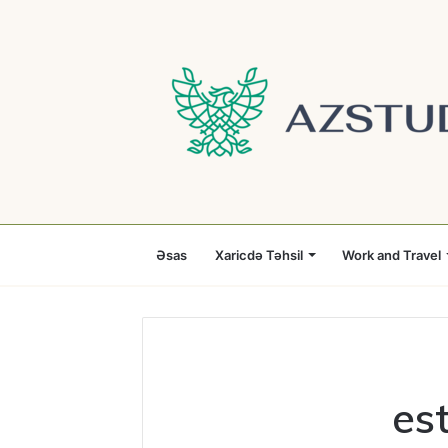
Əsas
Xaricdə Təhsil
Work and Travel
es