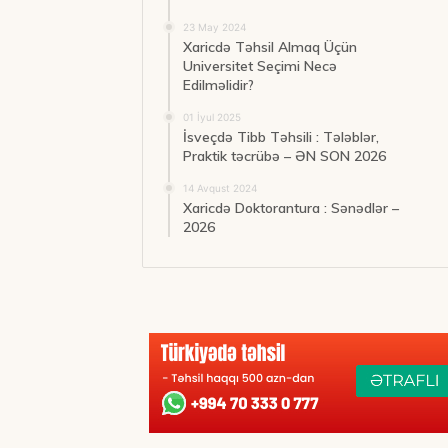
23 May 2024
Xaricdə Təhsil Almaq Üçün
Universitet Seçimi Necə
Edilməlidir?
01 İyul 2025
İsveçdə Tibb Təhsili : Tələblər,
Praktik təcrübə – ƏN SON 2026
14 Avqust 2024
Xaricdə Doktorantura : Sənədlər –
2026