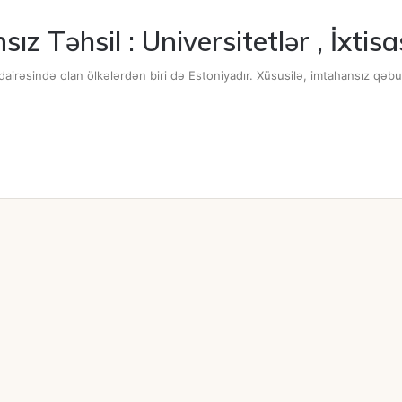
z Təhsil : Universitetlər , İxtisa
q dairəsində olan ölkələrdən biri də Estoniyadır. Xüsusilə, imtahansız qəbu