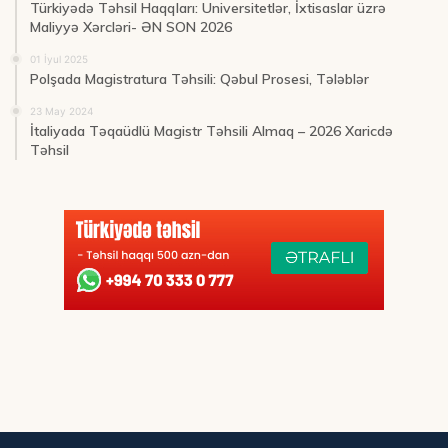
Türkiyədə Təhsil Haqqları: Universitetlər, İxtisaslar üzrə
Maliyyə Xərcləri- ƏN SON 2026
01 İyul 2025
Polşada Magistratura Təhsili: Qəbul Prosesi, Tələblər
23 May 2024
İtaliyada Təqaüdlü Magistr Təhsili Almaq – 2026 Xaricdə
Təhsil