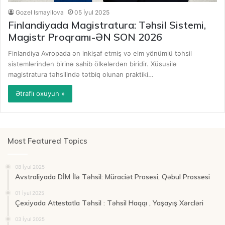
Gozel Ismayilova
05 İyul 2025
Finlandiyada Magistratura: Təhsil Sistemi,
Magistr Proqramı-ƏN SON 2026
Finlandiya Avropada ən inkişaf etmiş və elm yönümlü təhsil
sistemlərindən birinə sahib ölkələrdən biridir. Xüsusilə
magistratura təhsilində tətbiq olunan praktiki…
Ətraflı oxuyun »
Most Featured Topics
08 İyul 2025
Avstraliyada DİM İlə Təhsil: Müraciət Prosesi, Qəbul Prossesi
01 İyul 2025
Çexiyada Attestatla Təhsil : Təhsil Haqqı , Yaşayış Xərcləri
03 İyul 2025