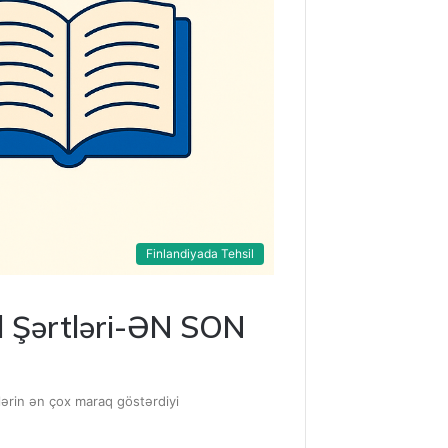
Finlandiyada Tehsil
ul Şərtləri-ƏN SON
ələrin ən çox maraq göstərdiyi