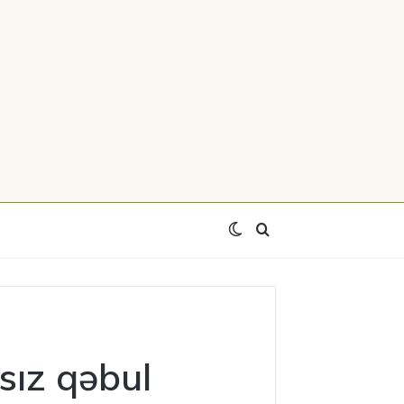
Switch
Axtar
skin
sız qəbul