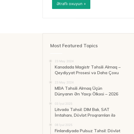
Ətraflı oxuyun »
Most Featured Topics
23 May 2024
Kanadada Magistr Təhsili Almaq –
Qeydiyyat Prosesi və Daha Çoxu
23 May 2024
MBA Təhsili Almaq Üçün
Dünyanın Ən Yaxşı Ölkəsi – 2026
03 İyul 2025
Litvada Təhsil: DIM Balı, SAT
İmtahanı, Dövlət Proqramları ilə
08 İyul 2025
Finlandiyada Pulsuz Təhsil: Dövlət