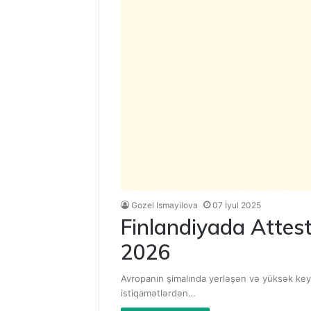
Gozel Ismayilova
07 İyul 2025
Finlandiyada Attest
2026
Avropanın şimalında yerləşən və yüksək keyfi
istiqamətlərdən…