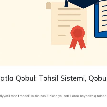
atla Qəbul: Təhsil Sistemi, Qəb
yyətli təhsil modeli ilə tanınan Finlandiya, son illərdə beynəlxalq tələb