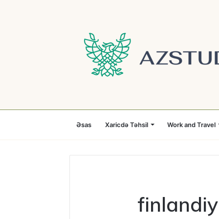
Əsas
Xaricdə Təhsil
Work and Travel
finlandi