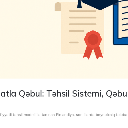
atla Qəbul: Təhsil Sistemi, Qəb
yyətli təhsil modeli ilə tanınan Finlandiya, son illərdə beynəlxalq tələb