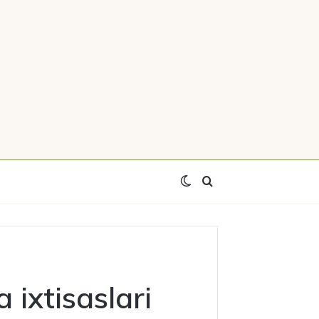
Switch
Axtar
skin
 ixtisaslari