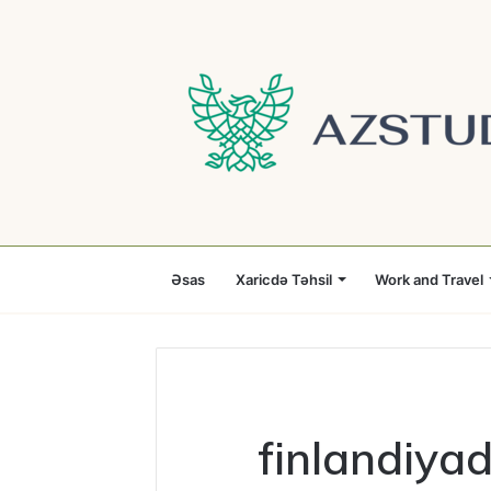
Əsas
Xaricdə Təhsil
Work and Travel
finlandiyad