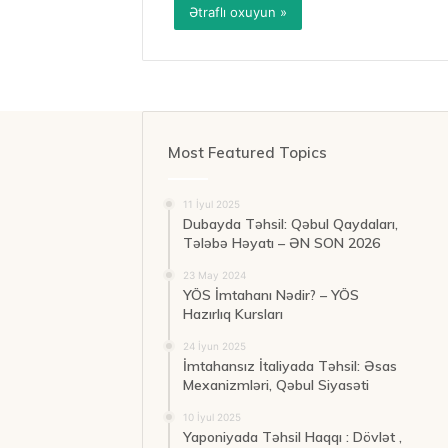
Ətraflı oxuyun »
Most Featured Topics
11 İyul 2025
Dubayda Təhsil: Qəbul Qaydaları,
Tələbə Həyatı – ƏN SON 2026
23 May 2024
YÖS İmtahanı Nədir? – YÖS
Hazırlıq Kursları
24 İyun 2025
İmtahansız İtaliyada Təhsil: Əsas
Mexanizmləri, Qəbul Siyasəti
10 İyul 2025
Yaponiyada Təhsil Haqqı : Dövlət ,