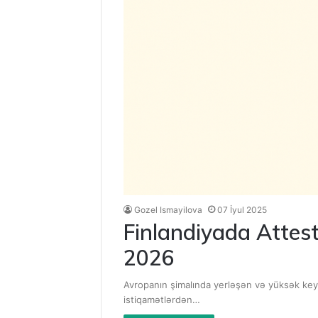
Gozel Ismayilova
07 İyul 2025
Finlandiyada Attest
2026
Avropanın şimalında yerləşən və yüksək keyfi
istiqamətlərdən…