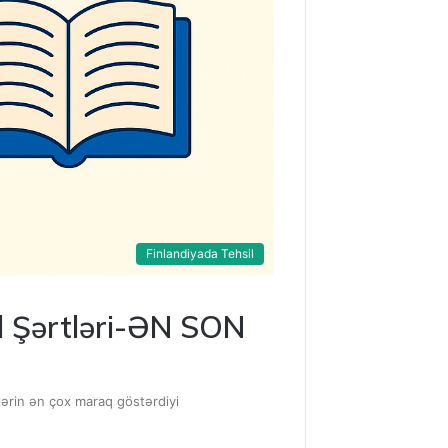
Finlandiyada Tehsil
ul Şərtləri-ƏN SON
ələrin ən çox maraq göstərdiyi