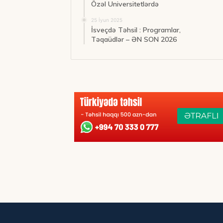
Özəl Universitetlərdə
25 İyun 2025
İsveçdə Təhsil : Programlar,
Təqaüdlər – ƏN SON 2026