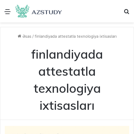
Menu
A
Əsas
/
finlandiyada attestatla texnologiya ixtisasları
finlandiyada
attestatla
texnologiya
ixtisasları