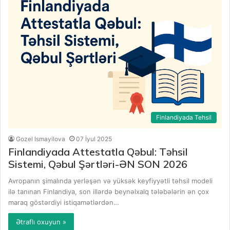
Finlandiyada Tehsil
Gozel Ismayilova
07 İyul 2025
Finlandiyada Attestatla Qəbul: Təhsil
Sistemi, Qəbul Şərtləri-ƏN SON 2026
Avropanın şimalında yerləşən və yüksək keyfiyyətli təhsil modeli
ilə tanınan Finlandiya, son illərdə beynəlxalq tələbələrin ən çox
maraq göstərdiyi istiqamətlərdən…
Ətraflı oxuyun »