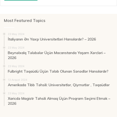
Most Featured Topics
23 May 2024
İtaliyanın Ən Yaxşı Universitetləri Hansılardır? – 2026
23 May 2024
Beynəlxalq Tələbələr Üçün Macarıstanda Yaşam Xərcləri –
2026
23 May 2024
Fulbright Təqaüdü Üçün Tələb Olunan Sənədlər Hansılardır?
13 Avqust 2024
Amerikada Tibb Təhsili: Universitetlər, Qiymətlər , Təqaüdlər
23 May 2024
Xaricdə Magistr Təhsili Almaq Üçün Proqram Seçimi Etmək –
2026