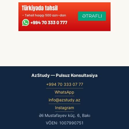
AzStudy — Pulsuz Konsultasiya
+994 70 333 07 77
WhatsApp
info@azstudy.az
Instagram
Əli Mustafayev küç. 6, Bakı
VÖEN: 1007990751