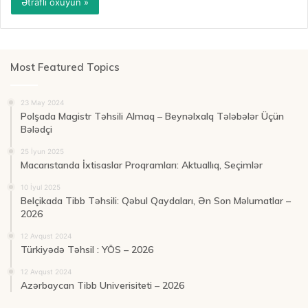
Ətraflı oxuyun »
Most Featured Topics
23 May 2024
Polşada Magistr Təhsili Almaq – Beynəlxalq Tələbələr Üçün
Bələdçi
25 İyun 2025
Macarıstanda İxtisaslar Proqramları: Aktuallıq, Seçimlər
10 İyul 2025
Belçikada Tibb Təhsili: Qəbul Qaydaları, Ən Son Məlumatlar –
2026
12 Avqust 2024
Türkiyədə Təhsil : YÖS – 2026
12 Avqust 2024
Azərbaycan Tibb Univerisiteti – 2026