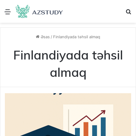
Menu
A
Əsas
/
Finlandiyada təhsil almaq
Finlandiyada təhsil
almaq