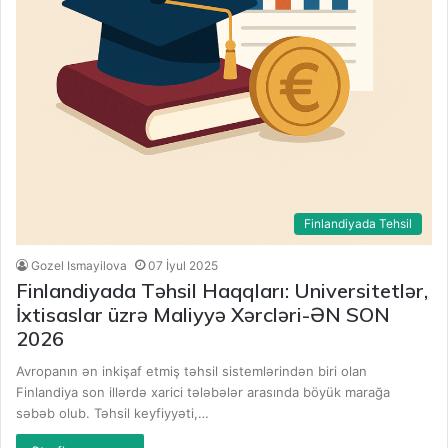
Finlandiyada Tehsil
Gozel Ismayilova
07 İyul 2025
Finlandiyada Təhsil Haqqları: Universitetlər,
İxtisaslar üzrə Maliyyə Xərcləri-ƏN SON
2026
Avropanın ən inkişaf etmiş təhsil sistemlərindən biri olan
Finlandiya son illərdə xarici tələbələr arasında böyük marağa
səbəb olub. Təhsil keyfiyyəti,…