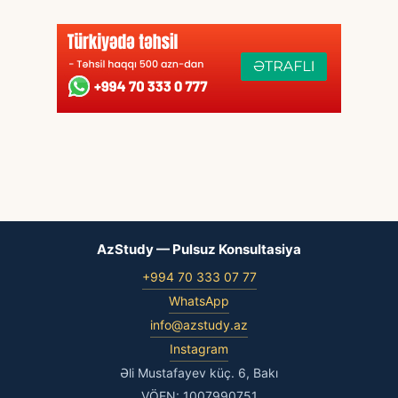
AzStudy — Pulsuz Konsultasiya
+994 70 333 07 77
WhatsApp
info@azstudy.az
Instagram
Əli Mustafayev küç. 6, Bakı
VÖEN: 1007990751