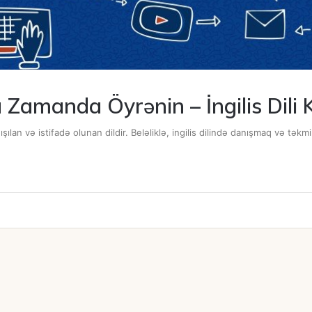
sa Zamanda Öyrənin – İngilis Dili
şılan və istifadə olunan dildir. Beləliklə, ingilis dilində danışmaq və tə