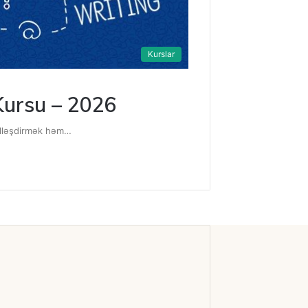
Kurslar
 Kursu – 2026
kmilləşdirmək həm…