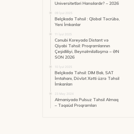
Universitetləri Hansılardır? – 2026
09 İyul 2025
Belçikada Təhsil : Qlobal Təcrübə,
Yeni İmkanlar
11 İyul 2025
Cənubi Koreyada Distant və
Qiyabi Təhsil: Proqramlarının
Çeşidliliyi, Beynəlmiləlləşmə – ƏN
SON 2026
10 İyul 2025
Belçikada Təhsil: DIM Balı, SAT
İmtahanı, Dövlət Xətti üzrə Təhsil
İmkanları
23 May 2024
Almaniyada Pulsuz Təhsil Almaq
– Təqaüd Proqramları