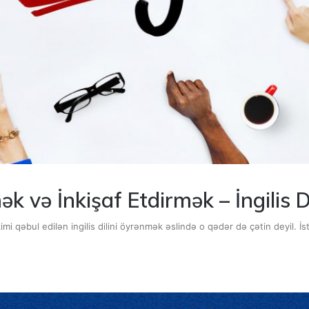
ək və İnkişaf Etdirmək – İngilis D
imi qəbul edilən ingilis dilini öyrənmək əslində o qədər də çətin deyil. İs