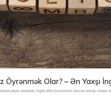
Tez Öyrənmək Olar? – Ən Yaxşı İngi
əhdud dəyər zamandır. İngilis dilini öyrənmənin zərurət olduğu müasir 