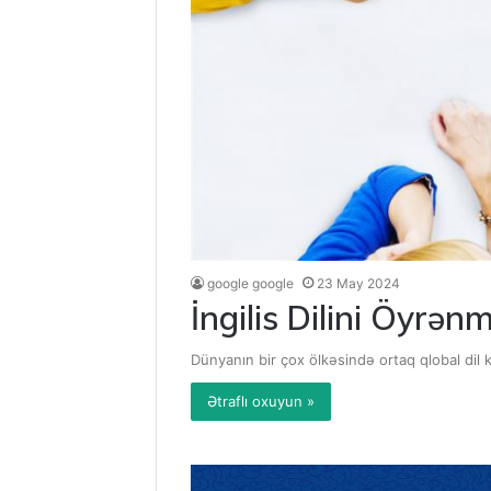
google google
23 May 2024
İngilis Dilini Öyrənm
Dünyanın bir çox ölkəsində ortaq qlobal dil k
Ətraflı oxuyun »