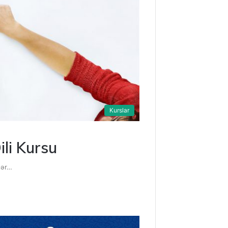
Kurslar
ili Kursu
tər…