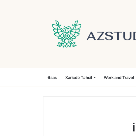
Əsas
Xaricdə Təhsil
Work and Travel