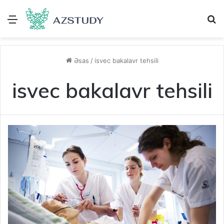
Menu
A
Əsas
/
isvec bakalavr tehsili
isvec bakalavr tehsili