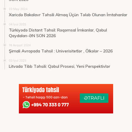
23 May 2024
Xaricdə Bakalavr Təhsili Almaq Üçün Tələb Olunan İmtahanlar
04 İyul 2025
Türkiyədə Distant Təhsil: Rəqəmsal İmkanlar, Qəbul
Qaydaları-ƏN SON 2026
16 Avqust 2024
Şimali Avropada Təhsil : Univerisitetlər , Ölkələr – 2026
03 İyul 2025
Litvada Tibb Təhsili: Qəbul Prosesi, Yeni Perspektivlər