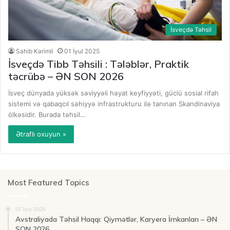
İsveçdə Təhsil
Sahib Kərimli
01 İyul 2025
İsveçdə Tibb Təhsili : Tələblər, Praktik
təcrübə – ƏN SON 2026
İsveç dünyada yüksək səviyyəli həyat keyfiyyəti, güclü sosial rifah
sistemi və qabaqcıl səhiyyə infrastrukturu ilə tanınan Skandinaviya
ölkəsidir. Burada təhsil…
Ətraflı oxuyun »
Most Featured Topics
07 İyul 2025
Avstraliyada Təhsil Haqqı: Qiymətlər, Karyera İmkanları – ƏN
SON 2026