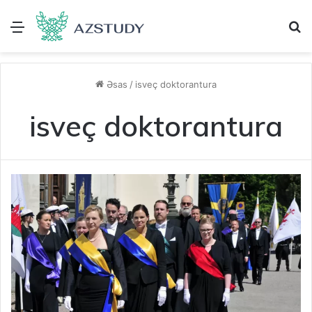
Menu
A
Əsas
/
isveç doktorantura
isveç doktorantura