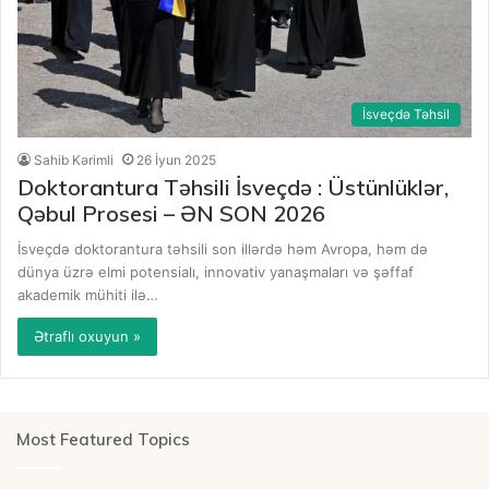
İsveçdə Təhsil
Sahib Kərimli
26 İyun 2025
Doktorantura Təhsili İsveçdə : Üstünlüklər,
Qəbul Prosesi – ƏN SON 2026
İsveçdə doktorantura təhsili son illərdə həm Avropa, həm də
dünya üzrə elmi potensialı, innovativ yanaşmaları və şəffaf
akademik mühiti ilə…
Ətraflı oxuyun »
Most Featured Topics