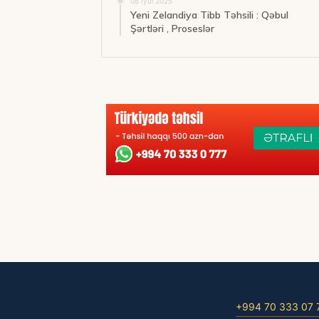
08 İyul 2025
Yeni Zelandiya Tibb Təhsili : Qəbul
Şərtləri , Proseslər
+994 70 333 07 