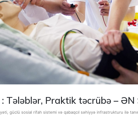
i : Tələblər, Praktik təcrübə – 
ti, güclü sosial rifah sistemi və qabaqcıl səhiyyə infrastrukturu ilə tan