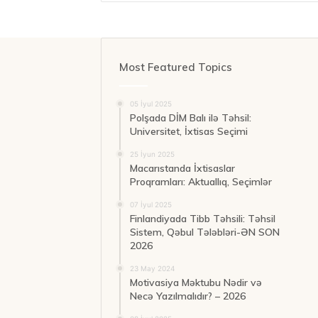
Most Featured Topics
05 İyul 2025
Polşada DİM Balı ilə Təhsil:
Universitet, İxtisas Seçimi
25 İyun 2025
Macarıstanda İxtisaslar
Proqramları: Aktuallıq, Seçimlər
07 İyul 2025
Finlandiyada Tibb Təhsili: Təhsil
Sistem, Qəbul Tələbləri-ƏN SON
2026
23 May 2024
Motivasiya Məktubu Nədir və
Necə Yazılmalıdır? – 2026