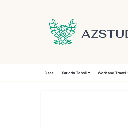
Əsas
Xaricdə Təhsil
Work and Travel