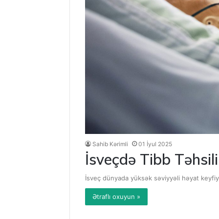
Sahib Kərimli
01 İyul 2025
İsveçdə Tibb Təhsil
İsveç dünyada yüksək səviyyəli həyat keyfiyyə
Ətraflı oxuyun »