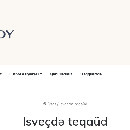
Futbol Karyerası
Qəbullarımız
Haqqımızda
Əsas
/
Isveçdə teqaüd
Isveçdə teqaüd