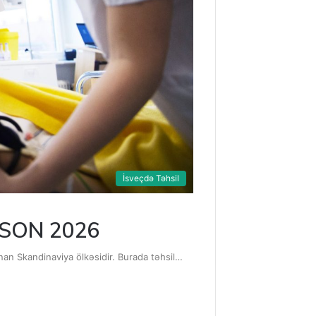
İsveçdə Təhsil
ƏN SON 2026
ınan Skandinaviya ölkəsidir. Burada təhsil…