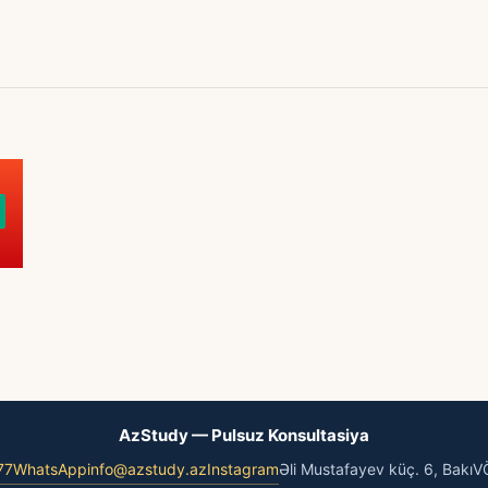
AzStudy — Pulsuz Konsultasiya
77
WhatsApp
info@azstudy.az
Instagram
Əli Mustafayev küç. 6, Bakı
V