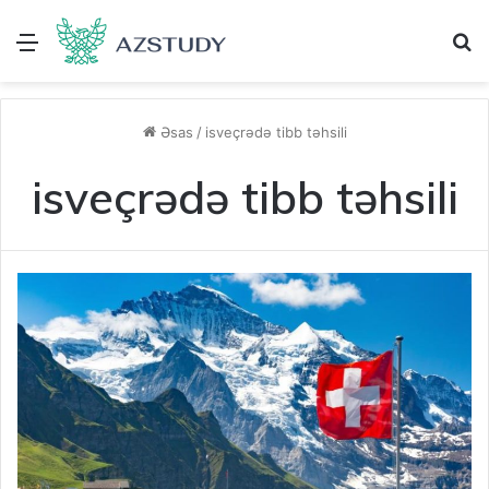
Menu
A
Əsas
/
isveçrədə tibb təhsili
isveçrədə tibb təhsili