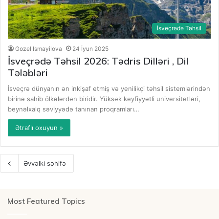
İsveçrədə Təhsil
Gozel Ismayilova
24 İyun 2025
İsveçrədə Təhsil 2026: Tədris Dilləri , Dil
Tələbləri
İsveçrə dünyanın ən inkişaf etmiş və yenilikçi təhsil sistemlərindən
birinə sahib ölkələrdən biridir. Yüksək keyfiyyətli universitetləri,
beynəlxalq səviyyədə tanınan proqramları…
Ətraflı oxuyun »
Əvvəlki səhifə
Most Featured Topics