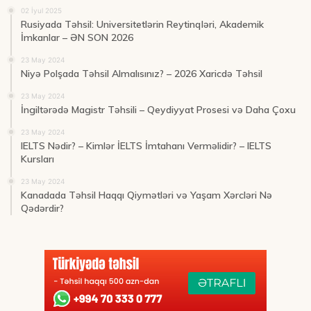
02 İyul 2025
Rusiyada Təhsil: Universitetlərin Reytinqləri, Akademik
İmkanlar – ƏN SON 2026
23 May 2024
Niyə Polşada Təhsil Almalısınız? – 2026 Xaricdə Təhsil
23 May 2024
İngiltərədə Magistr Təhsili – Qeydiyyat Prosesi və Daha Çoxu
23 May 2024
IELTS Nədir? – Kimlər İELTS İmtahanı Verməlidir? – IELTS
Kursları
23 May 2024
Kanadada Təhsil Haqqı Qiymətləri və Yaşam Xərcləri Nə
Qədərdir?