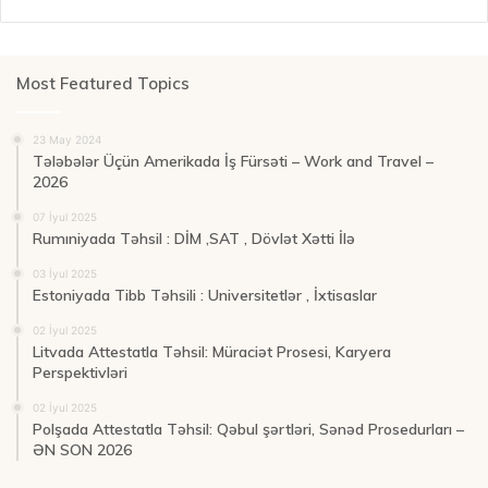
Most Featured Topics
23 May 2024
Tələbələr Üçün Amerikada İş Fürsəti – Work and Travel –
2026
07 İyul 2025
Rumıniyada Təhsil : DİM ,SAT , Dövlət Xətti İlə
03 İyul 2025
Estoniyada Tibb Təhsili : Universitetlər , İxtisaslar
02 İyul 2025
Litvada Attestatla Təhsil: Müraciət Prosesi, Karyera
Perspektivləri
02 İyul 2025
Polşada Attestatla Təhsil: Qəbul şərtləri, Sənəd Prosedurları –
ƏN SON 2026