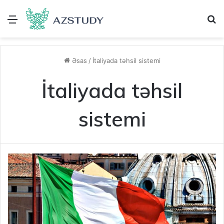
Menu
A
Əsas
/
İtaliyada təhsil sistemi
İtaliyada təhsil
sistemi