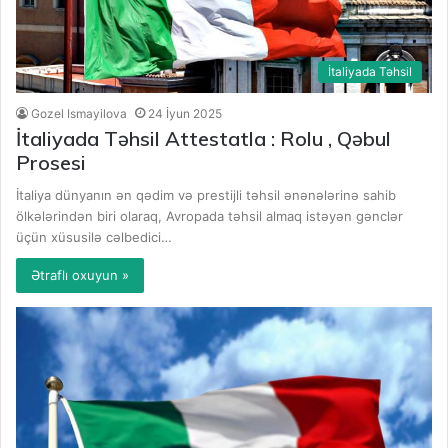
İtaliyada Təhsil
Gozel Ismayilova
24 İyun 2025
İtaliyada Təhsil Attestatla : Rolu , Qəbul
Prosesi
İtaliya dünyanın ən qədim və prestijli təhsil ənənələrinə sahib
ölkələrindən biri olaraq, Avropada təhsil almaq istəyən gənclər
üçün xüsusilə cəlbedici…
Ətraflı oxuyun »