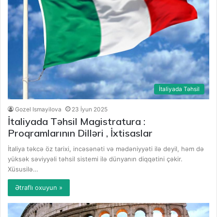
İtaliyada Təhsil
Gozel Ismayilova
23 İyun 2025
İtaliyada Təhsil Magistratura :
Proqramlarının Dilləri , İxtisaslar
İtaliya təkcə öz tarixi, incəsənəti və mədəniyyəti ilə deyil, həm də
yüksək səviyyəli təhsil sistemi ilə dünyanın diqqətini çəkir.
Xüsusilə…
Ətraflı oxuyun »