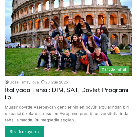
Xaricdə Təhsil
Gozel Ismayilova
23 İyun 2025
İtaliyada Təhsil: DIM, SAT, Dövlət Proqramı
ilə
Müasir dövrdə Azərbaycan gənclərinin ən böyük arzularından biri
də xarici ölkələrdə, xüsusən Avropanın prestijli universitetlərində
təhsil almaqdır. Bu məqsədlə seçilən…
Ətraflı oxuyun »