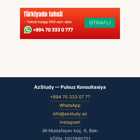
AzStudy — Pulsuz Konsultasiya
+994 70 333 07 77
WhatsApp
info@azstudy.az
Instagram
Əli Mustafayev küç. 6, Bakı
VÖEN: 1007990751