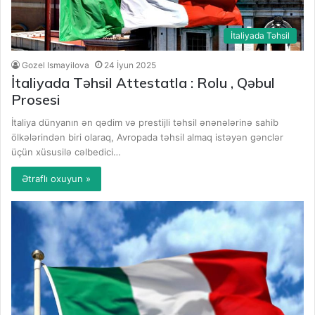
İtaliyada Təhsil
Gozel Ismayilova
24 İyun 2025
İtaliyada Təhsil Attestatla : Rolu , Qəbul
Prosesi
İtaliya dünyanın ən qədim və prestijli təhsil ənənələrinə sahib
ölkələrindən biri olaraq, Avropada təhsil almaq istəyən gənclər
üçün xüsusilə cəlbedici…
Ətraflı oxuyun »