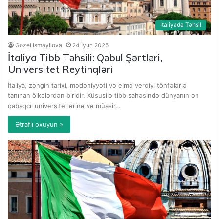
İtaliyada Təhsil
Gozel Ismayilova
24 İyun 2025
İtaliya Tibb Təhsili: Qəbul Şərtləri,
Universitet Reytinqləri
İtaliya, zəngin tarixi, mədəniyyəti və elmə verdiyi töhfələrlə
tanınan ölkələrdən biridir. Xüsusilə tibb sahəsində dünyanın ən
qabaqcıl universitetlərinə və müasir…
Ətraflı oxuyun »