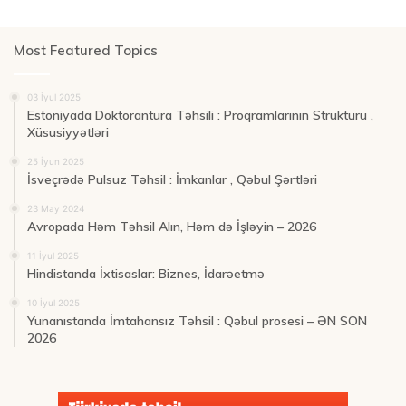
Most Featured Topics
03 İyul 2025
Estoniyada Doktorantura Təhsili : Proqramlarının Strukturu ,
Xüsusiyyətləri
25 İyun 2025
İsveçrədə Pulsuz Təhsil : İmkanlar , Qəbul Şərtləri
23 May 2024
Avropada Həm Təhsil Alın, Həm də İşləyin – 2026
11 İyul 2025
Hindistanda İxtisaslar: Biznes, İdarəetmə
10 İyul 2025
Yunanıstanda İmtahansız Təhsil : Qəbul prosesi – ƏN SON
2026