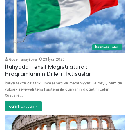
İtaliyada Təhsil
Gozel Ismayilova
23 İyun 2025
İtaliyada Təhsil Magistratura :
Proqramlarının Dilləri , İxtisaslar
İtaliya təkcə öz tarixi, incəsənəti və mədəniyyəti ilə deyil, həm də
yüksək səviyyəli təhsil sistemi ilə dünyanın diqqətini çəkir.
Xüsusilə…
Ətraflı oxuyun »