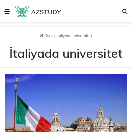
Menu
A
Əsas
/
İtaliyada universitet
İtaliyada universitet