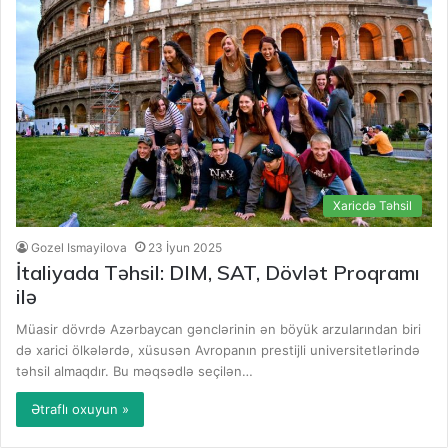
Xaricdə Təhsil
Gozel Ismayilova
23 İyun 2025
İtaliyada Təhsil: DIM, SAT, Dövlət Proqramı
ilə
Müasir dövrdə Azərbaycan gənclərinin ən böyük arzularından biri
də xarici ölkələrdə, xüsusən Avropanın prestijli universitetlərində
təhsil almaqdır. Bu məqsədlə seçilən…
Ətraflı oxuyun »