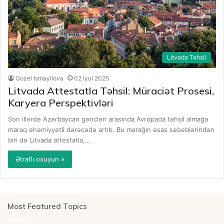
Litvada Təhsil
Gozel Ismayilova
02 İyul 2025
Litvada Attestatla Təhsil: Müraciət Prosesi,
Karyera Perspektivləri
Son illərdə Azərbaycan gəncləri arasında Avropada təhsil almağa
maraq əhəmiyyətli dərəcədə artıb. Bu marağın əsas səbəblərindən
biri də Litvada attestatla,…
Ətraflı oxuyun »
Most Featured Topics