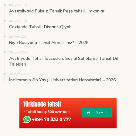
09 İyul 2025
Avstraliyada Pulsuz Təhsil: Peşə təhsili, İmkanlar
09 İyul 2025
Çexiyada Təhsil : Distant ,Qiyabi
23 May 2024
Niyə Rusiyada Təhsil Almalısınız? – 2026
26 İyun 2025
Avstriyada Təhsil İxtisasları: Sosial Sahələrdə Təhsil, Dil
Tələbləri
23 May 2024
İngiltərənin Ən Yaxşı Universitetləri Hansılardır? – 2026