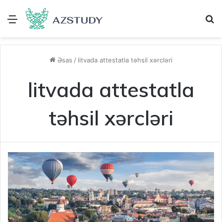
Menu
A
Əsas
/
litvada attestatla təhsil xərcləri
litvada attestatla
təhsil xərcləri