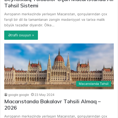
Təhsil Sistemi
Avropanın mərkəzində yerləşən Macarıstan, qonşularından çox
fərqli bir dil ilə tamamlanan zəngin mədəniyyət və tarixə malik
böyük təzadlar diyarıdır. Ölkə…
Ətraflı oxuyun »
Macarıstanda Təhsil
google google
23 May 2024
Macarıstanda Bakalavr Təhsili Almaq –
2026
Avropanın mərkəzində yerləşən Macarıstan, qonşularından çox