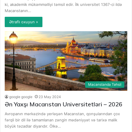
ki, akademik mükəmməlliyi təmsil edir. İlk universitet 1367-ci ildə
Macarıstanın…
Ətraflı oxuyun »
Macarıstanda Təhsil
google google
23 May 2024
Ən Yaxşı Macarıstan Universitetləri – 2026
Avropanın mərkəzində yerləşən Macarıstan, qonşularından çox
fərqli bir dil ilə tamamlanan zəngin mədəniyyət və tarixə malik
böyük təzadlar diyarıdır. Ölkə…