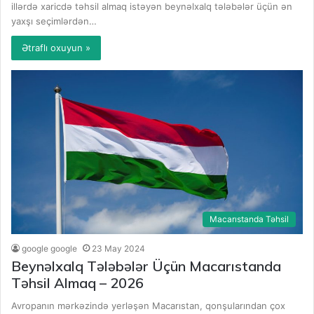
illərdə xaricdə təhsil almaq istəyən beynəlxalq tələbələr üçün ən
yaxşı seçimlərdən…
Ətraflı oxuyun »
Macarıstanda Təhsil
google google
23 May 2024
Beynəlxalq Tələbələr Üçün Macarıstanda
Təhsil Almaq – 2026
Avropanın mərkəzində yerləşən Macarıstan, qonşularından çox