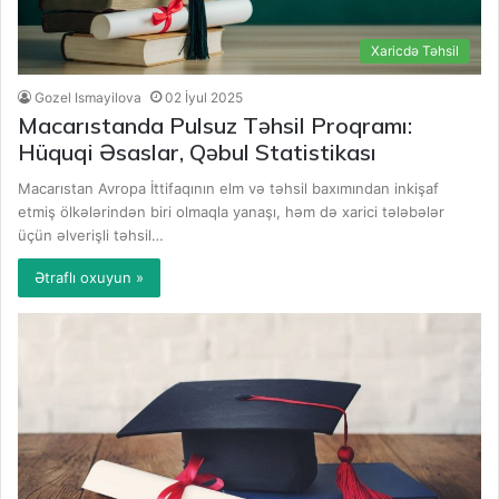
Xaricdə Təhsil
Gozel Ismayilova
02 İyul 2025
Macarıstanda Pulsuz Təhsil Proqramı:
Hüquqi Əsaslar, Qəbul Statistikası
Macarıstan Avropa İttifaqının elm və təhsil baxımından inkişaf
etmiş ölkələrindən biri olmaqla yanaşı, həm də xarici tələbələr
üçün əlverişli təhsil…
Ətraflı oxuyun »