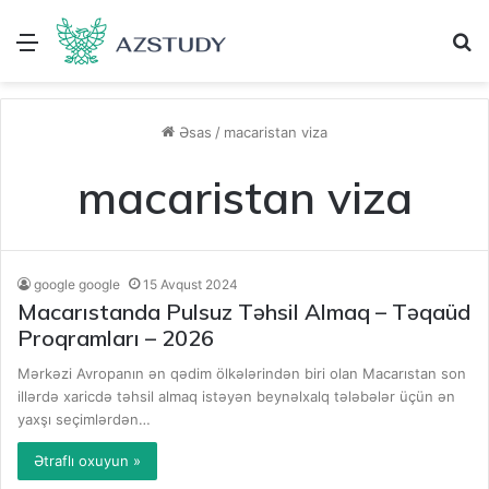
Menu
A
Əsas
/
macaristan viza
macaristan viza
google google
15 Avqust 2024
Macarıstanda Pulsuz Təhsil Almaq – Təqaüd
Proqramları – 2026
Mərkəzi Avropanın ən qədim ölkələrindən biri olan Macarıstan son
illərdə xaricdə təhsil almaq istəyən beynəlxalq tələbələr üçün ən
yaxşı seçimlərdən…
Ətraflı oxuyun »