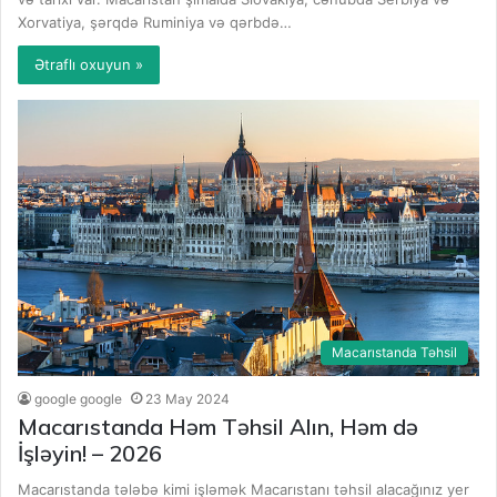
Xorvatiya, şərqdə Ruminiya və qərbdə…
Ətraflı oxuyun »
Macarıstanda Təhsil
google google
23 May 2024
Macarıstanda Həm Təhsil Alın, Həm də
İşləyin! – 2026
Macarıstanda tələbə kimi işləmək Macarıstanı təhsil alacağınız yer