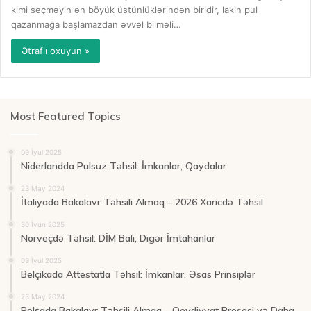
kimi seçməyin ən böyük üstünlüklərindən biridir, lakin pul
qazanmağa başlamazdan əvvəl bilməli…
Ətraflı oxuyun »
Most Featured Topics
09 İyul 2025
Niderlandda Pulsuz Təhsil: İmkanlar, Qaydalar
23 May 2024
İtaliyada Bakalavr Təhsili Almaq – 2026 Xaricdə Təhsil
30 İyun 2025
Norveçdə Təhsil: DİM Balı, Digər İmtahanlar
09 İyul 2025
Belçikada Attestatla Təhsil: İmkanlar, Əsas Prinsiplər
23 May 2024
Polşada Bakalavr Təhsili Almaq – Qeydiyyat Prosesi və Daha