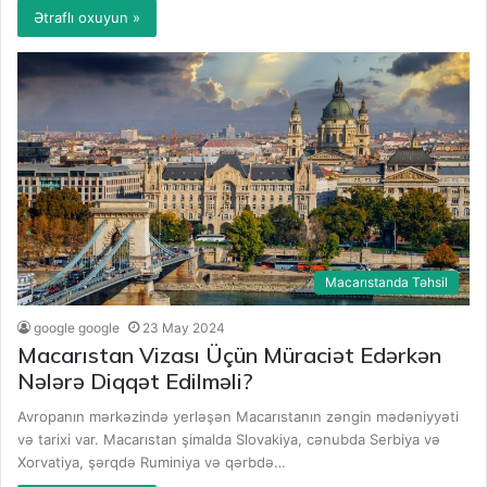
Ətraflı oxuyun »
Macarıstanda Təhsil
google google
23 May 2024
Macarıstan Vizası Üçün Müraciət Edərkən
Nələrə Diqqət Edilməli?
Avropanın mərkəzində yerləşən Macarıstanın zəngin mədəniyyəti
və tarixi var. Macarıstan şimalda Slovakiya, cənubda Serbiya və
Xorvatiya, şərqdə Ruminiya və qərbdə…