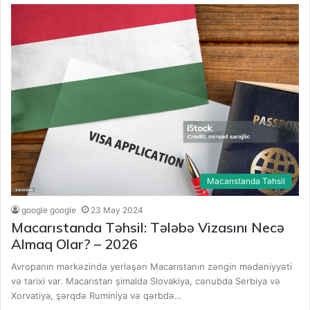
Macarıstanda Təhsil
google google
23 May 2024
Macarıstanda Təhsil: Tələbə Vizasını Necə
Almaq Olar? – 2026
Avropanın mərkəzində yerləşən Macarıstanın zəngin mədəniyyəti
və tarixi var. Macarıstan şimalda Slovakiya, cənubda Serbiya və
Xorvatiya, şərqdə Ruminiya və qərbdə…