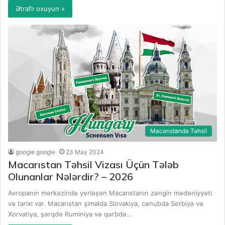
Ətraflı oxuyun »
Macarıstanda Təhsil
google google
23 May 2024
Macarıstan Təhsil Vizası Üçün Tələb
Olunanlar Nələrdir? – 2026
Avropanın mərkəzində yerləşən Macarıstanın zəngin mədəniyyəti
və tarixi var. Macarıstan şimalda Slovakiya, cənubda Serbiya və
Xorvatiya, şərqdə Ruminiya və qərbdə…