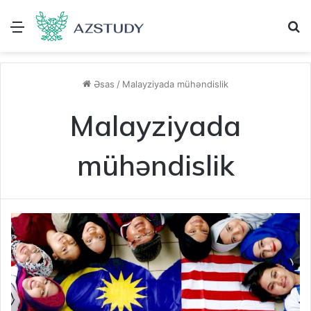
Menu
A
Əsas
/
Malayziyada mühəndislik
Malayziyada
mühəndislik