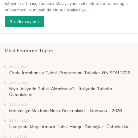
istəyinin artması, xüsusilə Malayziyanın ali məktəblərinə marağın
yüksəlməsi ilə müşahidə olunur. Malayziya…
Ətraflı oxuyun »
Most Featured Topics
09 İyul 2025
Çində İmtahansız Təhsil: Proqramlar, Tələblər-ƏN SON 2026
23 May 2024
Niyə İtaliyada Təhsil Almalısınız? – İtaliyada Təhsilin
Üstünlükləri
23 May 2024
Motivasiya Məktubu Necə Yazılmalıdır? – Nümunə – 2026
25 İyun 2025
İsveçrədə Magistratura Təhsil Haqqı : Ödənişlər , Üstünlüklər
01 İyul 2025