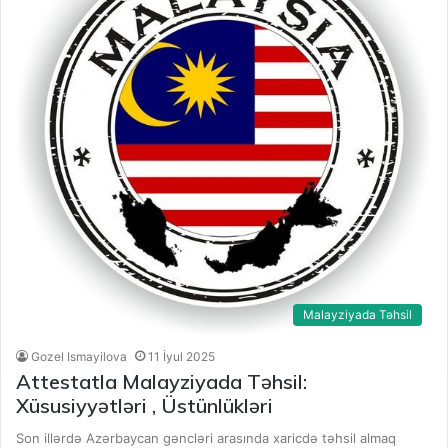
Malayziyada Təhsil
Gozel Ismayilova
11 İyul 2025
Attestatla Malayziyada Təhsil:
Xüsusiyyətləri , Üstünlükləri
Son illərdə Azərbaycan gəncləri arasında xaricdə təhsil almaq