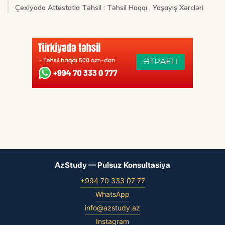
Çexiyada Attestatla Təhsil : Təhsil Haqqı , Yaşayış Xərcləri
AzStudy — Pulsuz Konsultasiya
+994 70 333 07 77
WhatsApp
info@azstudy.az
Instagram