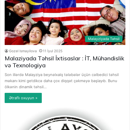
Malayziyada Təhsil
Gozel Ismayilova
11 İyul 2025
Malaziyada Təhsil İxtisaslar : İT, Mühəndislik
və Texnologiya
Son illərdə Malayziya beynəlxalq tələbələr üçün cəlbedici təhsil
məkanı kimi getdikcə daha çox diqqət çəkməyə başlayıb. Bunu
ölkənin dinamik təhsil…
Ətraflı oxuyun »