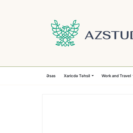
Əsas
Xaricdə Təhsil
Work and Travel