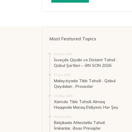
Most Featured Topics
26 İyun 2025
İsveçdə Qiyabi və Distant Təhsil :
Qəbul Şərtləri – ƏN SON 2026
11 İyul 2025
Malayziyada Tibb Təhsili : Qəbul
Qaydaları , Proseslər
23 May 2024
Xaricdə Tibb Təhsili Almaq
Haqqında Maraq Etdiyiniz Hər Şey
09 İyul 2025
Belçikada Attestatla Təhsil:
İmkanlar, Əsas Prinsiplər