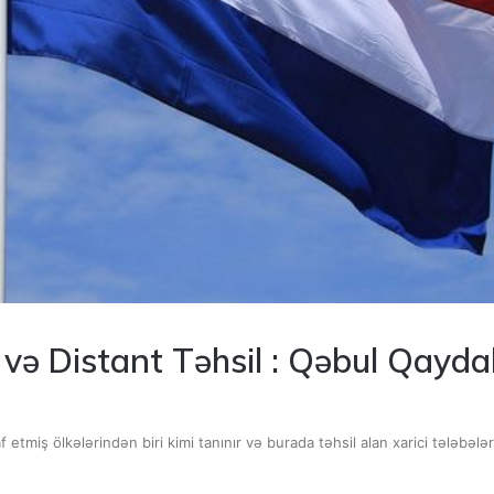
və Distant Təhsil : Qəbul Qayda
etmiş ölkələrindən biri kimi tanınır və burada təhsil alan xarici tələbələrin