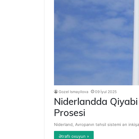
Gozel Ismayilova
09 İyul 2025
Niderlandda Qiyabi 
Prosesi
Niderland, Avropanın təhsil sistemi ən inkişaf 
Ətraflı oxuyun »