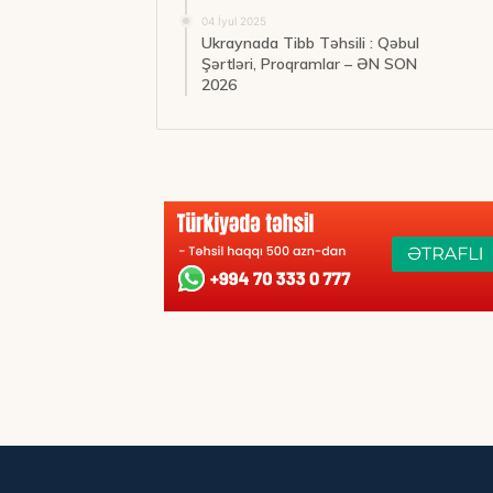
04 İyul 2025
Ukraynada Tibb Təhsili : Qəbul
Şərtləri, Proqramlar – ƏN SON
2026