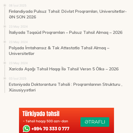
08 İyul 2025
Finlandiyada Pulsuz Təhsil: Dövlət Proqramları, Universitetlər-
ƏN SON 2026
23 May 2024
İtaliyada Təqaüd Proqramları – Pulsuz Təhsil Almaq – 2026
23 May 2024
Polşada İmtahansız & Tək Attestatla Təhsil Almaq –
Universitetlər
23 May 2024
Xaricdə Aşağı Təhsil Haqqı İlə Təhsil Verən 5 Ölkə – 2026
03 İyul 2025
Estoniyada Doktorantura Təhsili : Proqramlarının Strukturu ,
Xüsusiyyətləri