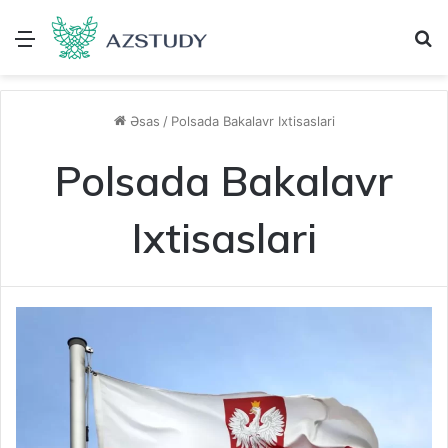
Menu
A
Əsas
/
Polsada Bakalavr Ixtisaslari
Polsada Bakalavr
Ixtisaslari