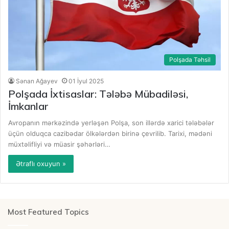
Polşada Təhsil
Sənan Ağayev
01 İyul 2025
Polşada İxtisaslar: Tələbə Mübadiləsi,
İmkanlar
Avropanın mərkəzində yerləşən Polşa, son illərdə xarici tələbələr
üçün olduqca cazibədar ölkələrdən birinə çevrilib. Tarixi, mədəni
müxtəlifliyi və müasir şəhərləri…
Ətraflı oxuyun »
Most Featured Topics