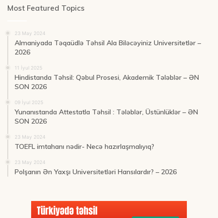
Most Featured Topics
23 May 2024
Almaniyada Təqaüdlə Təhsil Ala Biləcəyiniz Universitetlər –
2026
11 İyul 2025
Hindistanda Təhsil: Qəbul Prosesi, Akademik Tələblər – ƏN
SON 2026
09 İyul 2025
Yunanıstanda Attestatla Təhsil : Tələblər, Üstünlüklər – ƏN
SON 2026
23 May 2024
TOEFL imtahanı nədir- Necə hazırlaşmalıyıq?
23 May 2024
Polşanın Ən Yaxşı Universitetləri Hansılardır? – 2026