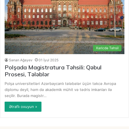
Xaricdə Təhsil
Sənan Ağayev
01 İyul 2025
Polşada Magistratura Təhsili: Qəbul
Prosesi, Tələblər
Polşa universitetləri Azərbaycanlı tələbələr üçün təkcə Avropa
diplomu deyil, həm də akademik mühit və tədris imkanları ilə
seçilir. Burada magistr…
Ətraflı oxuyun »