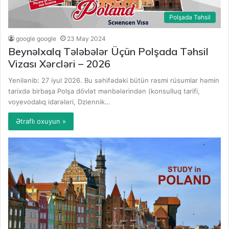
Polşada Təhsil
google google
23 May 2024
Beynəlxalq Tələbələr Üçün Polşada Təhsil
Vizası Xərcləri – 2026
Yenilənib: 27 iyul 2026. Bu səhifədəki bütün rəsmi rüsumlar həmin
tarixdə birbaşa Polşa dövlət mənbələrindən (konsulluq tarifi,
voyevodalıq idarələri, Dziennik…
Ətraflı oxuyun »