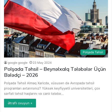
Polşada Təhsil
google google
23 May 2024
Polşada Təhsil – Beynəlxalq Tələbələr Üçün
Bələdçi – 2026
Polşada Təhsil Almaq Xaricdə, xüsusən də Avropada təhsil
proqramları axtarırsınız? Yüksək keyfiyyətli universitetləri, çox
sərfəli təhsil haqlarını və canlı tələbə…
Ətraflı oxuyun »