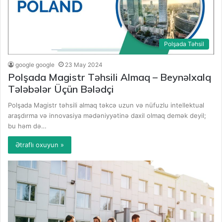
Polşada Təhsil
google google
23 May 2024
Polşada Magistr Təhsili Almaq – Beynəlxalq
Tələbələr Üçün Bələdçi
Polşada Magistr təhsili almaq təkcə uzun və nüfuzlu intellektual
araşdırma və innovasiya mədəniyyətinə daxil olmaq demək deyil;
bu həm də…
Ətraflı oxuyun »