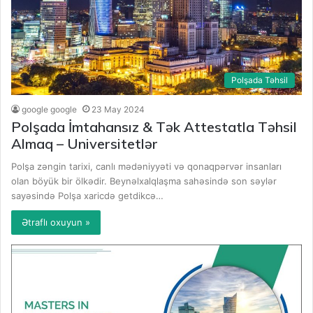
Polşada Təhsil
google google
23 May 2024
Polşada İmtahansız & Tək Attestatla Təhsil
Almaq – Universitetlər
Polşa zəngin tarixi, canlı mədəniyyəti və qonaqpərvər insanları
olan böyük bir ölkədir. Beynəlxalqlaşma sahəsində son səylər
sayəsində Polşa xaricdə getdikcə…
Ətraflı oxuyun »