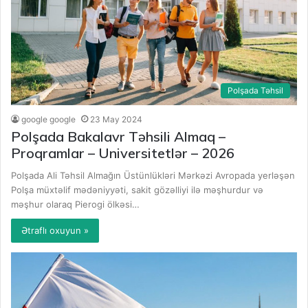
Polşada Təhsil
google google
23 May 2024
Polşada Bakalavr Təhsili Almaq –
Proqramlar – Universitetlər – 2026
Polşada Ali Təhsil Almağın Üstünlükləri Mərkəzi Avropada yerləşən
Polşa müxtəlif mədəniyyəti, sakit gözəlliyi ilə məşhurdur və
məşhur olaraq Pierogi ölkəsi…
Ətraflı oxuyun »