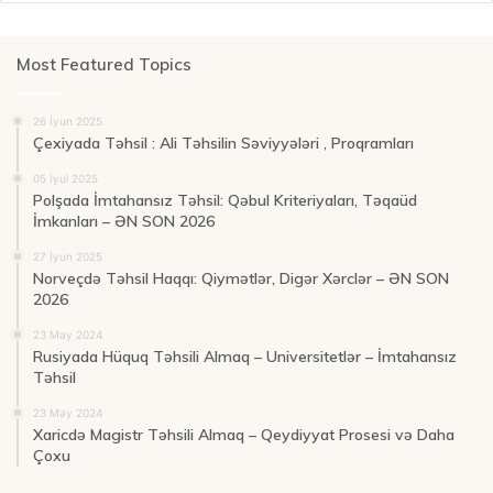
Most Featured Topics
26 İyun 2025
Çexiyada Təhsil : Ali Təhsilin Səviyyələri , Proqramları
05 İyul 2025
Polşada İmtahansız Təhsil: Qəbul Kriteriyaları, Təqaüd
İmkanları – ƏN SON 2026
27 İyun 2025
Norveçdə Təhsil Haqqı: Qiymətlər, Digər Xərclər – ƏN SON
2026
23 May 2024
Rusiyada Hüquq Təhsili Almaq – Universitetlər – İmtahansız
Təhsil
23 May 2024
Xaricdə Magistr Təhsili Almaq – Qeydiyyat Prosesi və Daha
Çoxu