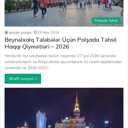
Polşada Təhsil
google google
23 May 2024
Beynəlxalq Tələbələr Üçün Polşada Təhsil
Haqqı Qiymətləri – 2026
Yenilənib: bu səhifədəki bütün rəqəmlər 27 iyul 2026 tarixində
universitetlərin və Polşa dövlət qurumlarının öz rəsmi saytlarından
yoxlanılıb və 2026–2027…
Ətraflı oxuyun »