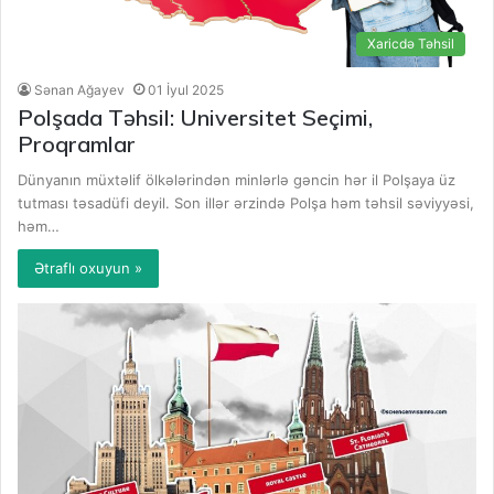
Xaricdə Təhsil
Sənan Ağayev
01 İyul 2025
Polşada Təhsil: Universitet Seçimi,
Proqramlar
Dünyanın müxtəlif ölkələrindən minlərlə gəncin hər il Polşaya üz
tutması təsadüfi deyil. Son illər ərzində Polşa həm təhsil səviyyəsi,
həm…
Ətraflı oxuyun »