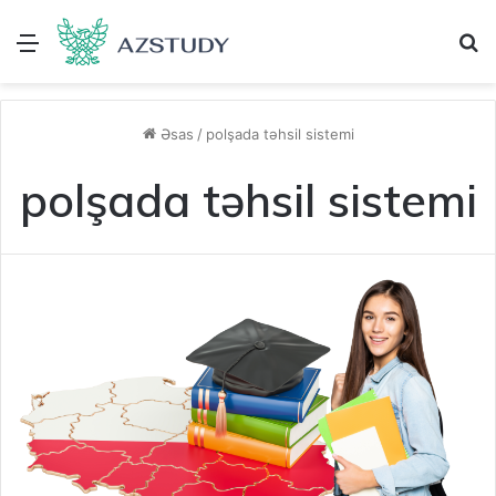
Menu
A
Əsas
/
polşada təhsil sistemi
polşada təhsil sistemi