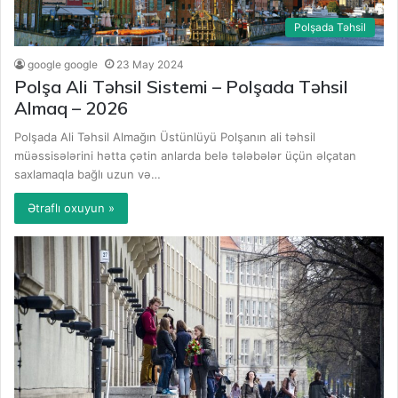
Polşada Təhsil
google google
23 May 2024
Polşa Ali Təhsil Sistemi – Polşada Təhsil
Almaq – 2026
Polşada Ali Təhsil Almağın Üstünlüyü Polşanın ali təhsil
müəssisələrini hətta çətin anlarda belə tələbələr üçün əlçatan
saxlamaqla bağlı uzun və…
Ətraflı oxuyun »