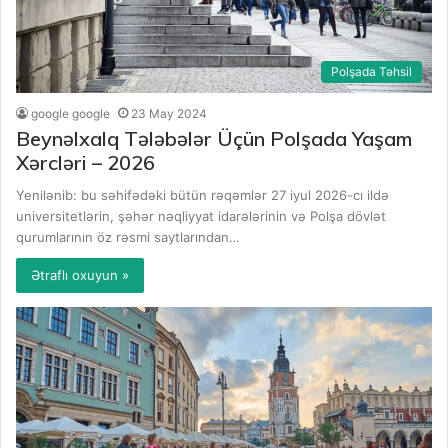
Polşada Təhsil
google google
23 May 2024
Beynəlxalq Tələbələr Üçün Polşada Yaşam
Xərcləri – 2026
Yenilənib: bu səhifədəki bütün rəqəmlər 27 iyul 2026-cı ildə
universitetlərin, şəhər nəqliyyat idarələrinin və Polşa dövlət
qurumlarının öz rəsmi saytlarından…
Ətraflı oxuyun »