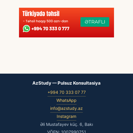
AzStudy — Pulsuz Konsultasiya
+994 70 333 07 77
WhatsApp
info@azstudy.az
Instagram
Əli Mustafayev küç. 6, Bakı
VÖEN: 1007990751