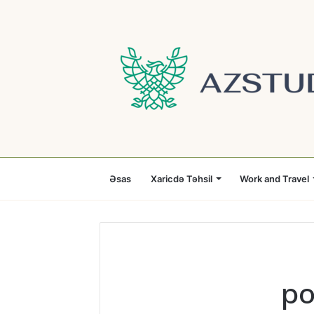
Əsas
Xaricdə Təhsil
Work and Travel
po