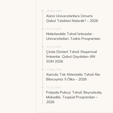
23 May 2024
Xarici Universitetlərə Ümumi
Qəbul Tələbləri Nələrdir? – 2026
07 İyul 2025
Niderlandda Təhsil İxtisaslar :
Universitetləri ,Tədris Proqramları
09 İyul 2025
Çində Distant Təhsil: Rəqəmsal
İmkanlar, Qəbul Qaydaları-ƏN
SON 2026
23 May 2024
Xaricdə Tək Attestatla Təhsil Ala
Biləcəyiniz 5 Ölkə – 2026
07 İyul 2025
Polşada Pulsuz Təhsil: Beynəlxalq
Mübadilə, Təqaüd Proqramları –
2026