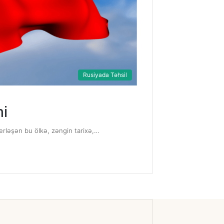
Rusiyada Təhsil
mi
erləşən bu ölkə, zəngin tarixə,…