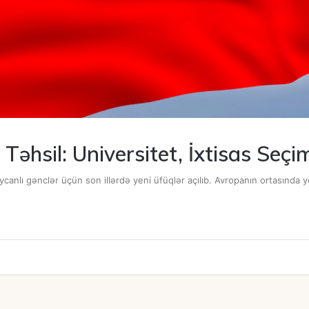
 Təhsil: Universitet, İxtisas Seçi
anlı gənclər üçün son illərdə yeni üfüqlər açılıb. Avropanın ortasında y