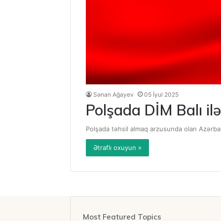
Sənan Ağayev
05 İyul 2025
Polşada DİM Balı ilə
Polşada təhsil almaq arzusunda olan Azərbayc
Ətraflı oxuyun »
Most Featured Topics