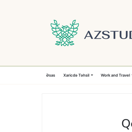
Əsas
Xaricdə Təhsil
Work and Travel
Q