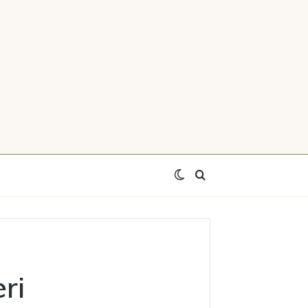
Switch
Axtar
skin
ri