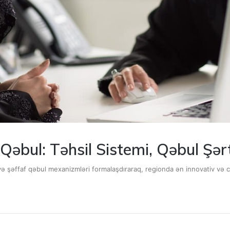
 Qəbul: Təhsil Sistemi, Qəbul Şə
 və şəffaf qəbul mexanizmləri formalaşdıraraq, regionda ən innovativ və cə