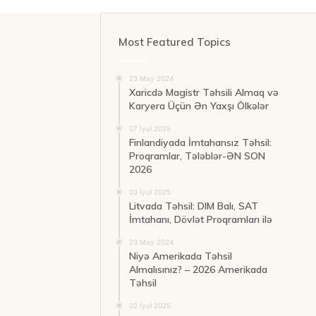
Most Featured Topics
23 May 2024
Xaricdə Magistr Təhsili Almaq və
Karyera Üçün Ən Yaxşı Ölkələr
07 İyul 2025
Finlandiyada İmtahansız Təhsil:
Proqramlar, Tələblər-ƏN SON
2026
03 İyul 2025
Litvada Təhsil: DIM Balı, SAT
İmtahanı, Dövlət Proqramları ilə
23 May 2024
Niyə Amerikada Təhsil
Almalısınız? – 2026 Amerikada
Təhsil
02 İyul 2025