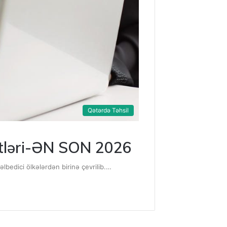
Qətərdə Təhsil
rtləri-ƏN SON 2026
lbedici ölkələrdən birinə çevrilib.…