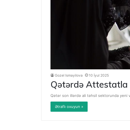
Gozel Ismayilova
10 İyul 2025
Qətərdə Attestatla
Qətər son illərdə ali təhsil sektorunda yeni
Ətraflı oxuyun »