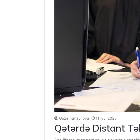
Gozel Ismayilova
11 İyul 2025
Qətərdə Distant Tə