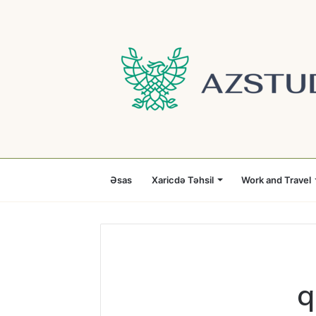
Əsas
Xaricdə Təhsil
Work and Travel
q