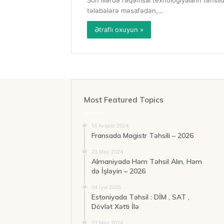
Son illərdə rəqəmsal texnologiyaların təhsild
tələbələrə məsafədən,…
Ətraflı oxuyun »
Most Featured Topics
14 Avqust 2024
Fransada Magistr Təhsili – 2026
23 May 2024
Almaniyada Həm Təhsil Alın, Həm
də İşləyin – 2026
04 İyul 2025
Estoniyada Təhsil : DİM , SAT ,
Dövlət Xətti İlə
23 May 2024