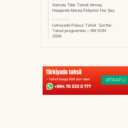
Xaricdə Tibb Təhsili Almaq
Haqqında Maraq Etdiyiniz Hər Şey
01 İyul 2025
Latviyada Pulsuz Təhsil : Şərtlər,
Təhsil programları – ƏN SON
2026