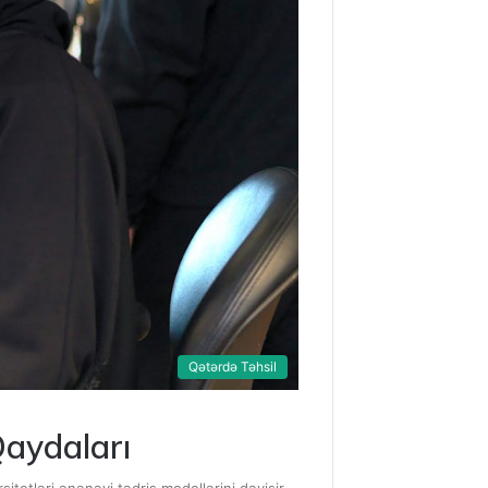
Qətərdə Təhsil
Qaydaları