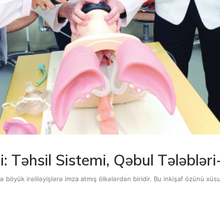
i: Təhsil Sistemi, Qəbul Tələbl
 böyük irəliləyişlərə imza atmış ölkələrdən biridir. Bu inkişaf özünü xüsu