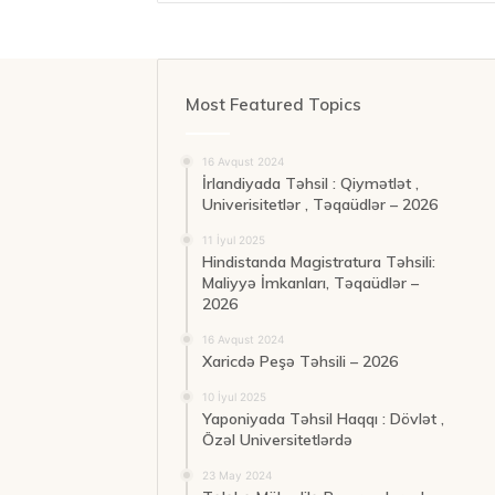
Most Featured Topics
16 Avqust 2024
İrlandiyada Təhsil : Qiymətlət ,
Univerisitetlər , Təqaüdlər – 2026
11 İyul 2025
Hindistanda Magistratura Təhsili:
Maliyyə İmkanları, Təqaüdlər –
2026
16 Avqust 2024
Xaricdə Peşə Təhsili – 2026
10 İyul 2025
Yaponiyada Təhsil Haqqı : Dövlət ,
Özəl Universitetlərdə
23 May 2024