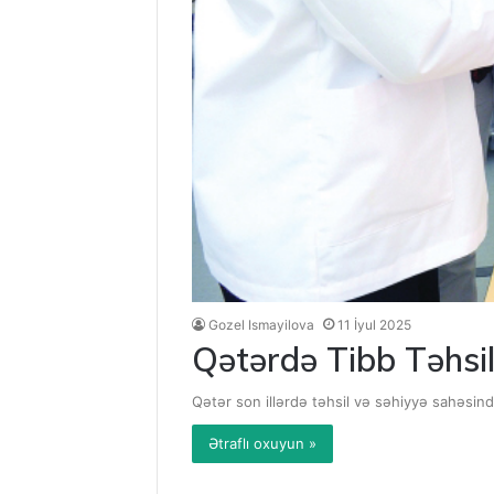
Gozel Ismayilova
11 İyul 2025
Qətərdə Tibb Təhsil
Qətər son illərdə təhsil və səhiyyə sahəsində
Ətraflı oxuyun »