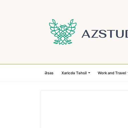
Əsas
Xaricdə Təhsil
Work and Travel