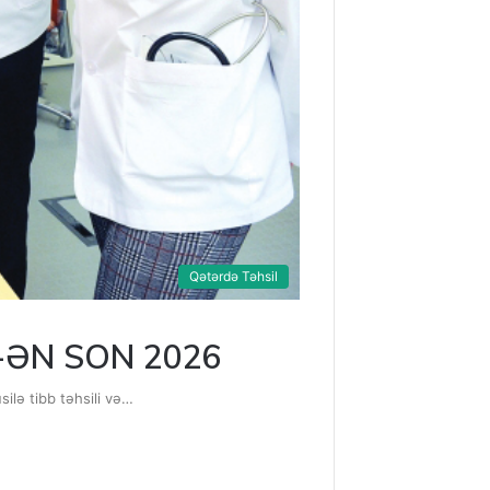
Qətərdə Təhsil
əri-ƏN SON 2026
silə tibb təhsili və…