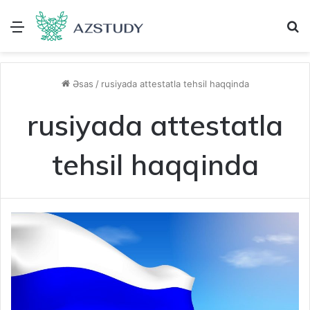
Menu
A
Əsas
/
rusiyada attestatla tehsil haqqinda
rusiyada attestatla
tehsil haqqinda