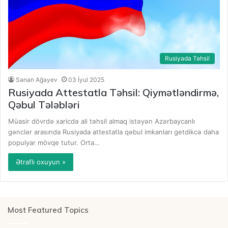
Rusiyada Təhsil
Sənan Ağayev
03 İyul 2025
Rusiyada Attestatla Təhsil: Qiymətləndirmə,
Qəbul Tələbləri
Müasir dövrdə xaricdə ali təhsil almaq istəyən Azərbaycanlı
gənclər arasında Rusiyada attestatla qəbul imkanları getdikcə daha
populyar mövqe tutur. Orta…
Ətraflı oxuyun »
Most Featured Topics