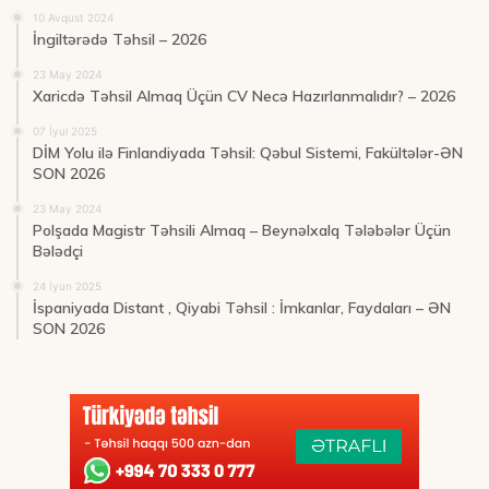
10 Avqust 2024
İngiltərədə Təhsil – 2026
23 May 2024
Xaricdə Təhsil Almaq Üçün CV Necə Hazırlanmalıdır? – 2026
07 İyul 2025
DİM Yolu ilə Finlandiyada Təhsil: Qəbul Sistemi, Fakültələr-ƏN
SON 2026
23 May 2024
Polşada Magistr Təhsili Almaq – Beynəlxalq Tələbələr Üçün
Bələdçi
24 İyun 2025
İspaniyada Distant , Qiyabi Təhsil : İmkanlar, Faydaları – ƏN
SON 2026