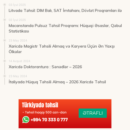
03 İyul 2025
Litvada Təhsil: DIM Balı, SAT İmtahanı, Dövlət Proqramları ilə
02 İyul 2025
Macarıstanda Pulsuz Təhsil Proqramı: Hüquqi Əsaslar, Qəbul
Statistikası
23 May 2024
Xaricdə Magistr Təhsili Almaq və Karyera Üçün Ən Yaxşı
Ölkələr
14 Avqust 2024
Xaricdə Doktorantura : Sənədlər – 2026
23 May 2024
İtaliyada Hüquq Təhsili Almaq – 2026 Xaricdə Təhsil