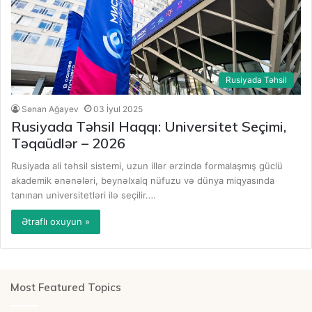
Rusiyada Təhsil
Sənan Ağayev
03 İyul 2025
Rusiyada Təhsil Haqqı: Universitet Seçimi,
Təqaüdlər – 2026
Rusiyada ali təhsil sistemi, uzun illər ərzində formalaşmış güclü
akademik ənənələri, beynəlxalq nüfuzu və dünya miqyasında
tanınan universitetləri ilə seçilir.…
Ətraflı oxuyun »
Most Featured Topics