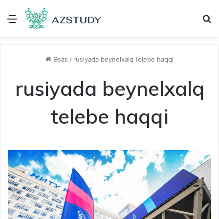
Menu
A
Əsas
/
rusiyada beynelxalq telebe haqqi
rusiyada beynelxalq
telebe haqqi