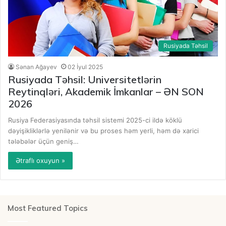
Rusiyada Təhsil
Sənan Ağayev
02 İyul 2025
Rusiyada Təhsil: Universitetlərin
Reytinqləri, Akademik İmkanlar – ƏN SON
2026
Rusiya Federasiyasında təhsil sistemi 2025-ci ildə köklü
dəyişikliklərlə yenilənir və bu proses həm yerli, həm də xarici
tələbələr üçün geniş…
Ətraflı oxuyun »
Most Featured Topics