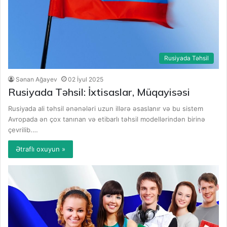
Rusiyada Təhsil
Sənan Ağayev
02 İyul 2025
Rusiyada Təhsil: İxtisaslar, Müqayisəsi
Rusiyada ali təhsil ənənələri uzun illərə əsaslanır və bu sistem
Avropada ən çox tanınan və etibarlı təhsil modellərindən birinə
çevrilib.…
Ətraflı oxuyun »