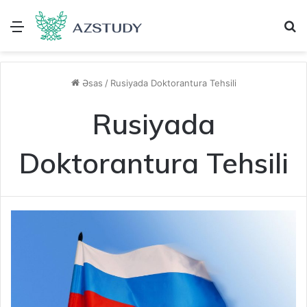
Menu
A
Əsas
/
Rusiyada Doktorantura Tehsili
Rusiyada
Doktorantura Tehsili