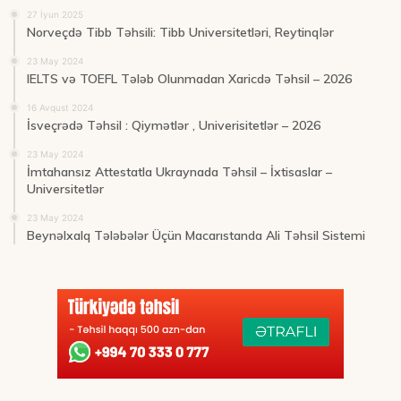
27 İyun 2025
Norveçdə Tibb Təhsili: Tibb Universitetləri, Reytinqlər
23 May 2024
IELTS və TOEFL Tələb Olunmadan Xaricdə Təhsil – 2026
16 Avqust 2024
İsveçrədə Təhsil : Qiymətlər , Univerisitetlər – 2026
23 May 2024
İmtahansız Attestatla Ukraynada Təhsil – İxtisaslar –
Universitetlər
23 May 2024
Beynəlxalq Tələbələr Üçün Macarıstanda Ali Təhsil Sistemi