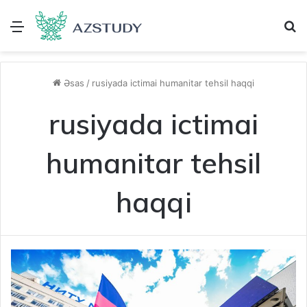
Menu
A
Əsas
/
rusiyada ictimai humanitar tehsil haqqi
rusiyada ictimai
humanitar tehsil
haqqi