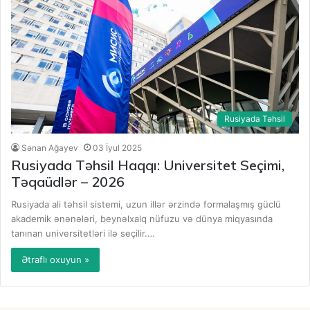
Rusiyada Təhsil
Sənan Ağayev
03 İyul 2025
Rusiyada Təhsil Haqqı: Universitet Seçimi,
Təqaüdlər – 2026
Rusiyada ali təhsil sistemi, uzun illər ərzində formalaşmış güclü
akademik ənənələri, beynəlxalq nüfuzu və dünya miqyasında
tanınan universitetləri ilə seçilir.…
Ətraflı oxuyun »