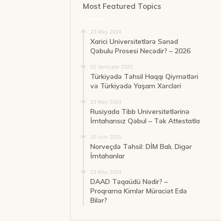
Most Featured Topics
23 May 2024
Xarici Universitetlərə Sənəd
Qəbulu Prosesi Necədir? – 2026
02 Sentyabr 2025
Türkiyədə Təhsil Haqqı Qiymətləri
və Türkiyədə Yaşam Xərcləri
23 May 2024
Rusiyada Tibb Universitetlərinə
İmtahansız Qəbul – Tək Attestatla
30 İyun 2025
Norveçdə Təhsil: DİM Balı, Digər
İmtahanlar
23 May 2024
DAAD Təqaüdü Nədir? –
Proqrama Kimlər Müraciət Edə
Bilər?