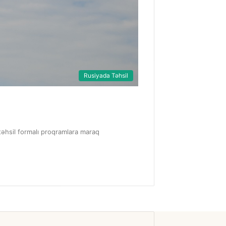
Rusiyada Təhsil
 təhsil formalı proqramlara maraq