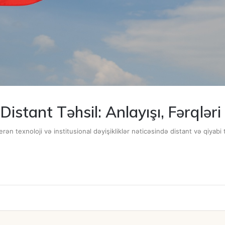
istant Təhsil: Anlayışı, Fərqləri
rən texnoloji və institusional dəyişikliklər nəticəsində distant və qiyabi