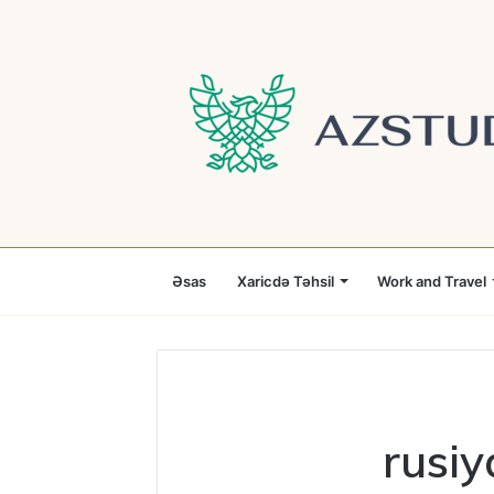
Əsas
Xaricdə Təhsil
Work and Travel
rusiy