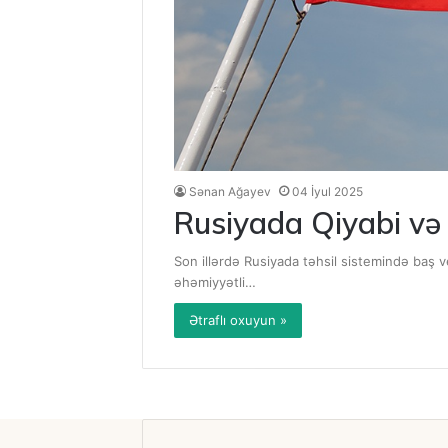
Sənan Ağayev
04 İyul 2025
Rusiyada Qiyabi və D
Son illərdə Rusiyada təhsil sistemində baş ve
əhəmiyyətli…
Ətraflı oxuyun »