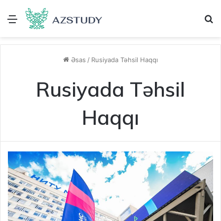
Menu
A
Əsas
/
Rusiyada Təhsil Haqqı
Rusiyada Təhsil
Haqqı