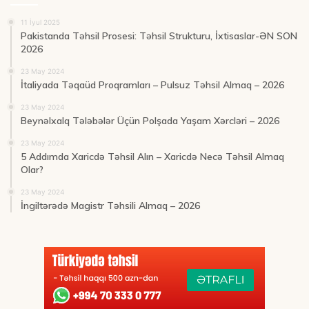
11 İyul 2025
Pakistanda Təhsil Prosesi: Təhsil Strukturu, İxtisaslar-ƏN SON
2026
23 May 2024
İtaliyada Təqaüd Proqramları – Pulsuz Təhsil Almaq – 2026
23 May 2024
Beynəlxalq Tələbələr Üçün Polşada Yaşam Xərcləri – 2026
23 May 2024
5 Addımda Xaricdə Təhsil Alın – Xaricdə Necə Təhsil Almaq
Olar?
23 May 2024
İngiltərədə Magistr Təhsili Almaq – 2026