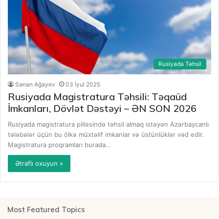
Rusiyada Təhsil
Sənan Ağayev
03 İyul 2025
Rusiyada Magistratura Təhsili: Təqaüd
İmkanları, Dövlət Dəstəyi – ƏN SON 2026
Rusiyada magistratura pilləsində təhsil almaq istəyən Azərbaycanlı
tələbələr üçün bu ölkə müxtəlif imkanlar və üstünlüklər vəd edir.
Magistratura proqramları burada…
Ətraflı oxuyun »
Most Featured Topics