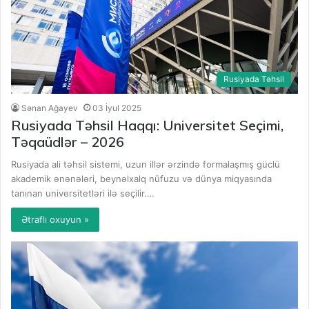
Rusiyada Təhsil
Sənan Ağayev
03 İyul 2025
Rusiyada Təhsil Haqqı: Universitet Seçimi,
Təqaüdlər – 2026
Rusiyada ali təhsil sistemi, uzun illər ərzində formalaşmış güclü
akademik ənənələri, beynəlxalq nüfuzu və dünya miqyasında
tanınan universitetləri ilə seçilir.…
Ətraflı oxuyun »